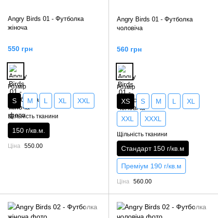
Angry Birds 01 - Футболка
Angry Birds 01 - Футболка
жіноча
чоловіча
550 грн
560 грн
Розмір
Розмір
S
M
L
XL
XXL
XS
S
M
L
XL
Щільність тканини
XXL
XXXL
150 г/кв.м.
Щільність тканини
Ціна
550.00
Стандарт 150 г/кв.м
Преміум 190 г/кв.м
Ціна
560.00