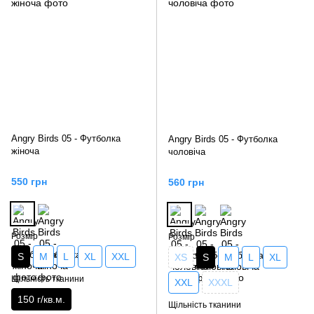
Angry Birds 05 - Футболка
Angry Birds 05 - Футболка
жіноча
чоловіча
550 грн
560 грн
Розмір
Розмір
S
M
L
XL
XXL
XS
S
M
L
XL
Щільність тканини
XXL
XXXL
150 г/кв.м.
Щільність тканини