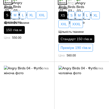
Розмір
Розмір
S
M
L
XL
XXL
XS
S
M
L
XL
Щільність тканини
XXL
XXXL
150 г/кв.м.
Щільність тканини
Ціна
550.00
Стандарт 150 г/кв.м
Преміум 190 г/кв.м
Ціна
560.00