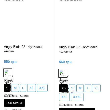
Angry Birds 02 - Футболка
Angry Birds 02 - Футболка
жіноча
чоловіча
550 грн
560 грн
Розмір
Розмір
S
M
L
XL
XXL
XS
S
M
L
XL
Щільність тканини
XXL
XXXL
150 г/кв.м.
Щільність тканини