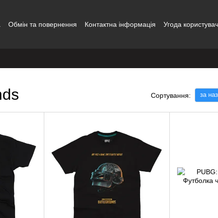
а
Обмін та повернення
Контактна інформація
Угода користува
nds
за на
Сортування: