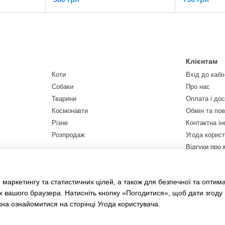
Клієнтам
Коти
Вхід до кабі
Собаки
Про нас
Тварини
Оплата і до
Космонавти
Обмін та по
Різне
Контактна і
Розпродаж
Угода корис
Відгуки про 
Договір публ
Мапа сайту
 маркетингу та статистичних цілей, а також для безпечної та оптим
х вашого браузера. Натисніть кнопку «Погодитися», щоб дати згоду
жна ознайомитися на сторінці
Угода користувача
.