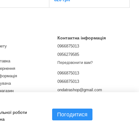
Контактна інформація
нету
0966875013
0956279585
ставка
Передзвонити вам?
вернення
0966875013
нформація
0966875013
тувача
ondatrashop@gmail.com
магазин
ічної оферти
м. Харків, вул. Культури 9
Мапа проїзду
альної роботи
Погодитися
 на