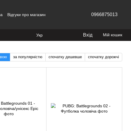
0966875013
ча
Відгуки про магазин
Вхід
Мій кошик
Укр
звою
за популярністю
спочатку дешевше
спочатку дорожчі