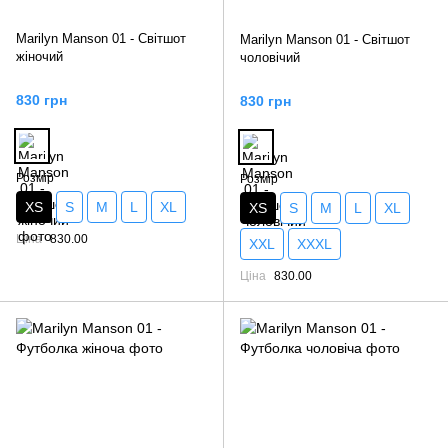
Marilyn Manson 01 - Світшот
Marilyn Manson 01 - Світшот
жіночий
чоловічий
830 грн
830 грн
Розмір
Розмір
XS
S
M
L
XL
XS
S
M
L
XL
Ціна
830.00
XXL
XXXL
Ціна
830.00