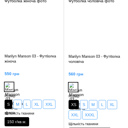
Marilyn Manson 03 - Футболка
Marilyn Manson 03 - Футболка
жіноча
чоловіча
550 грн
560 грн
Розмір
Розмір
S
M
L
XL
XXL
XS
S
M
L
XL
Щільність тканини
XXL
XXXL
150 г/кв.м.
Щільність тканини