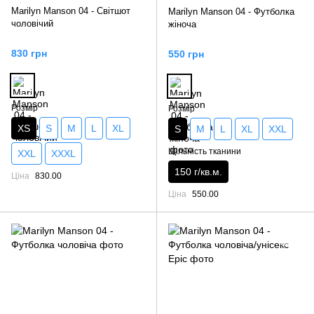
Marilyn Manson 04 - Світшот
Marilyn Manson 04 - Футболка
чоловічий
жіноча
830 грн
550 грн
Розмір
Розмір
XS
S
M
L
XL
S
M
L
XL
XXL
Щільність тканини
XXL
XXXL
150 г/кв.м.
Ціна
830.00
Ціна
550.00