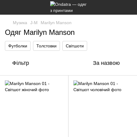
Музика
J-M
Marilyn Manson
Одяг Marilyn Manson
Футболки
Толстовки
Світшоти
Фільтр
За назвою