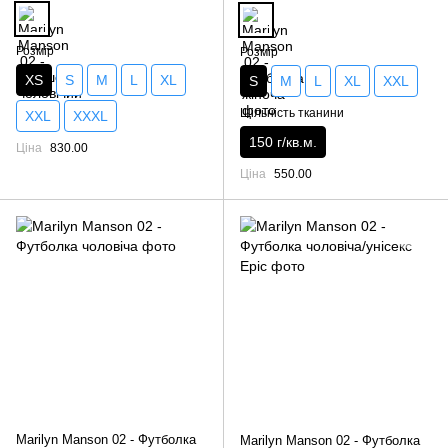
Розмір
Розмір
XS
S
M
L
XL
S
M
L
XL
XXL
Щільність тканини
XXL
XXXL
150 г/кв.м.
Ціна
830.00
Ціна
550.00
Marilyn Manson 02 - Футболка
Marilyn Manson 02 - Футболка