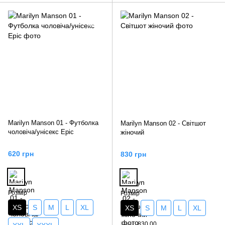
Marilyn Manson 01 - Футболка
Marilyn Manson 02 - Світшот
чоловіча/унісекс Epic
жіночий
620 грн
830 грн
Розмір
Розмір
XS
S
M
L
XL
XS
S
M
L
XL
Ціна
830.00