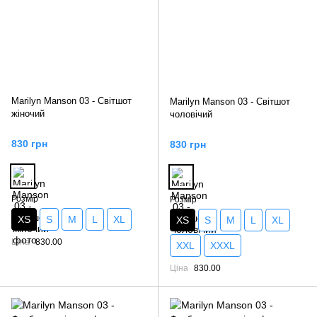
Marilyn Manson 03 - Світшот
Marilyn Manson 03 - Світшот
жіночий
чоловічий
830 грн
830 грн
Розмір
Розмір
XS
S
M
L
XL
XS
S
M
L
XL
Ціна
830.00
XXL
XXXL
Ціна
830.00