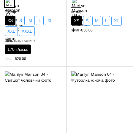
Розмір
Розмір
XS
S
M
L
XL
XS
S
M
L
XL
Ціна
830.00
XXL
XXXL
Щільність тканини
170 г./кв.м.
Ціна
620.00