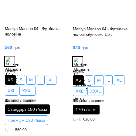
Marilyn Manson 04 - Футболка
Marilyn Manson 04 - Футболка
чоловіча
чоловіча/унісекс Epic
560 грн
620 грн
Розмір
Розмір
XS
S
M
L
XL
XS
S
M
L
XL
XXL
XXXL
XXL
XXXL
Щільність тканини
Щільність тканини
Стандарт 150 г/кв.м
170 г./кв.м.
Ціна
620.00
Преміум 190 г/кв.м
Ціна
560.00