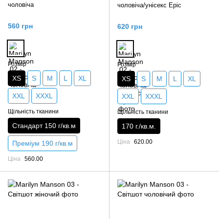
чоловіча
чоловіча/унісекс Epic
560 грн
620 грн
Розмір
Розмір
XS
S
M
L
XL
XS
S
M
L
XL
XXL
XXXL
XXL
XXXL
Щільність тканини
Щільність тканини
Стандарт 150 г/кв.м
170 г./кв.м.
Ціна
620.00
Преміум 190 г/кв.м
Ціна
560.00