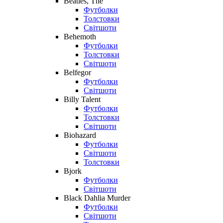
Beatles, The
Футболки
Толстовки
Світшоти
Behemoth
Футболки
Толстовки
Світшоти
Belfegor
Футболки
Світшоти
Billy Talent
Футболки
Толстовки
Світшоти
Biohazard
Футболки
Світшоти
Толстовки
Bjork
Футболки
Світшоти
Black Dahlia Murder
Футболки
Світшоти