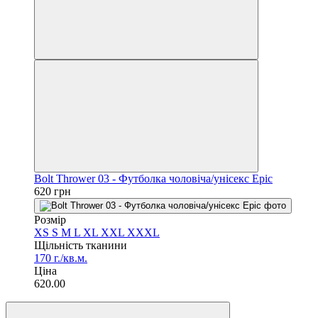
Bolt Thrower 03 - Футболка чоловіча/унісекс Epic
620 грн
Розмір
XS
S
M
L
XL
XXL
XXXL
Щільність тканини
170 г./кв.м.
Ціна
620.00