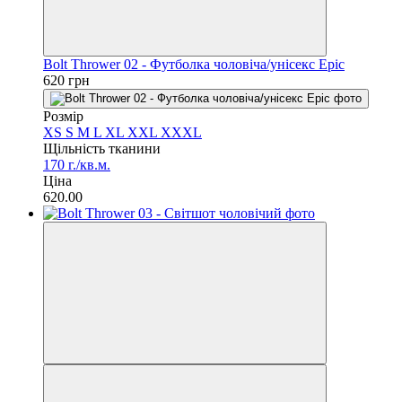
Bolt Thrower 02 - Футболка чоловіча/унісекс Epic
620 грн
Розмір
XS
S
M
L
XL
XXL
XXXL
Щільність тканини
170 г./кв.м.
Ціна
620.00