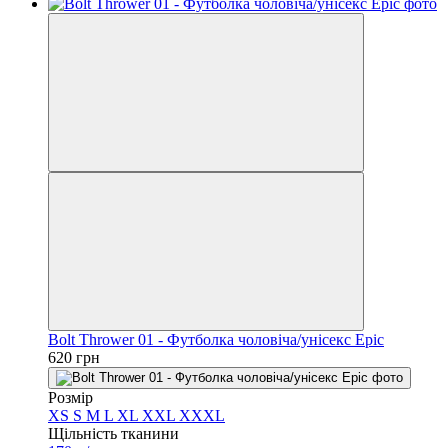
Bolt Thrower 01 - Футболка чоловіча/унісекс Epic
620 грн
Розмір
XS
S
M
L
XL
XXL
XXXL
Щільність тканини