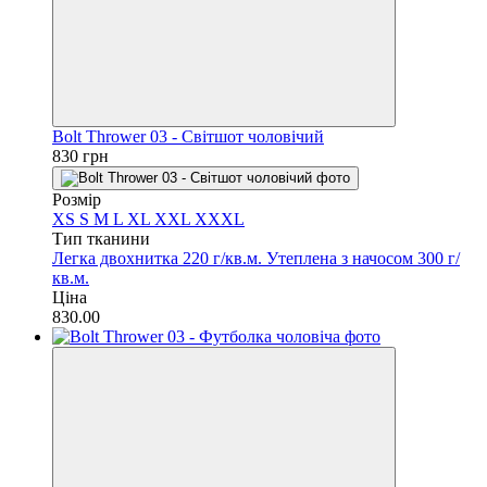
Bolt Thrower 03 - Світшот чоловічий
830 грн
Розмір
XS
S
M
L
XL
XXL
XXXL
Тип тканини
Легка двохнитка 220 г/кв.м.
Утеплена з начосом 300 г/
кв.м.
Ціна
830.00