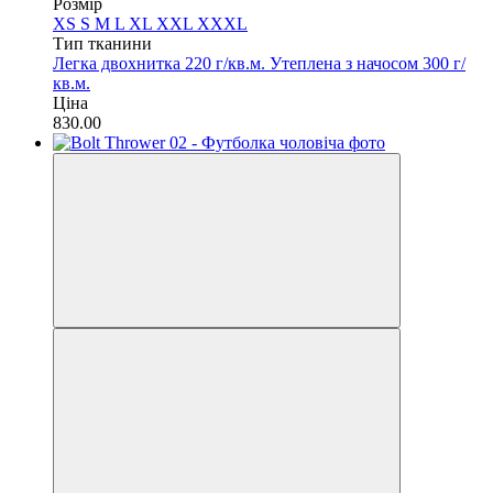
Розмір
XS
S
M
L
XL
XXL
XXXL
Тип тканини
Легка двохнитка 220 г/кв.м.
Утеплена з начосом 300 г/
кв.м.
Ціна
830.00