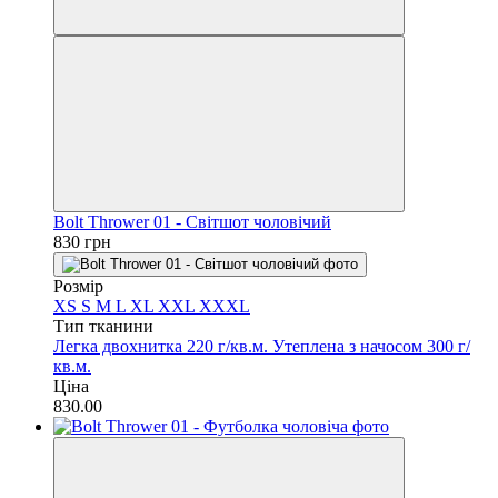
Bolt Thrower 01 - Світшот чоловічий
830 грн
Розмір
XS
S
M
L
XL
XXL
XXXL
Тип тканини
Легка двохнитка 220 г/кв.м.
Утеплена з начосом 300 г/
кв.м.
Ціна
830.00