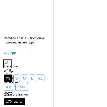
Paradise Lost 03 - Футболка
чоловіча/унісекс Epic
620 грн
Розмір
XS
S
M
L
XL
XXL
XXXL
Щільність тканини
170 г./кв.м.