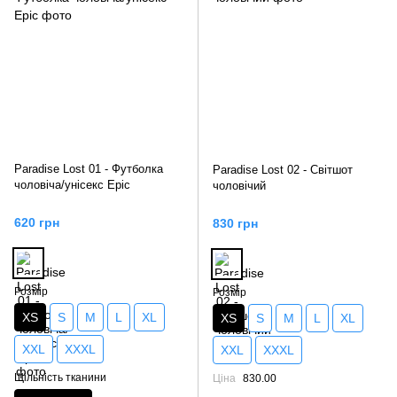
Paradise Lost 01 - Футболка
Paradise Lost 02 - Світшот
чоловіча/унісекс Epic
чоловічий
620 грн
830 грн
Розмір
Розмір
XS
S
M
L
XL
XS
S
M
L
XL
XXL
XXXL
XXL
XXXL
Щільність тканини
Ціна
830.00