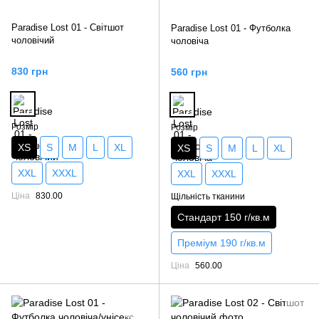
Paradise Lost 01 - Світшот
Paradise Lost 01 - Футболка
чоловічий
чоловіча
830 грн
560 грн
Розмір
Розмір
XS
S
M
L
XL
XS
S
M
L
XL
XXL
XXXL
XXL
XXXL
Ціна
830.00
Щільність тканини
Стандарт 150 г/кв.м
Преміум 190 г/кв.м
Ціна
560.00