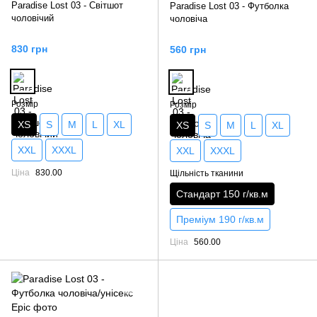
Paradise Lost 03 - Світшот
Paradise Lost 03 - Футболка
чоловічий
чоловіча
830 грн
560 грн
Розмір
Розмір
XS
S
M
L
XL
XS
S
M
L
XL
XXL
XXXL
XXL
XXXL
Ціна
830.00
Щільність тканини
Стандарт 150 г/кв.м
Преміум 190 г/кв.м
Ціна
560.00