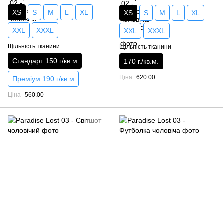
XS
S
M
L
XL
XS
S
M
L
XL
XXL
XXXL
XXL
XXXL
Щільність тканини
Щільність тканини
Стандарт 150 г/кв.м
170 г./кв.м.
Ціна
620.00
Преміум 190 г/кв.м
Ціна
560.00