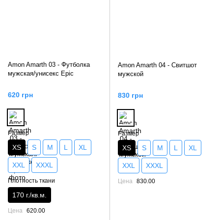
Amon Amarth 03 - Футболка
Amon Amarth 04 - Свитшот
мужская/унисекс Epic
мужской
620 грн
830 грн
Размер
Размер
XS
S
M
L
XL
XS
S
M
L
XL
XXL
XXXL
XXL
XXXL
Плотность ткани
Цена
830.00
170 г./кв.м.
Цена
620.00