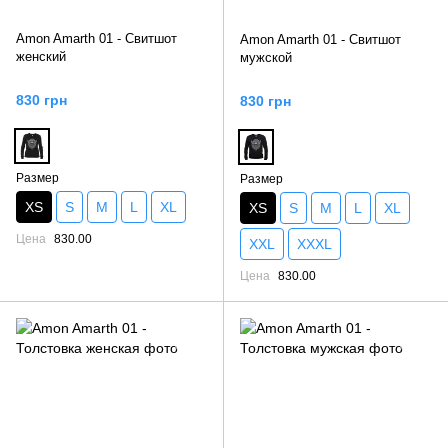
Amon Amarth 01 - Свитшот
Amon Amarth 01 - Свитшот
женский
мужской
830 грн
830 грн
Размер
Размер
XS
S
M
L
XL
XS
S
M
L
XL
Цена
830.00
XXL
XXXL
Цена
830.00