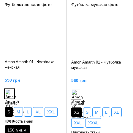
Amon Amarth 01 - Футболка
Amon Amarth 01 - Футболка
женская
мужская
550 грн
560 грн
Размер
Размер
S
M
L
XL
XXL
XS
S
M
L
XL
Плотность ткани
XXL
XXXL
150 г/кв.м.
Плотность ткани