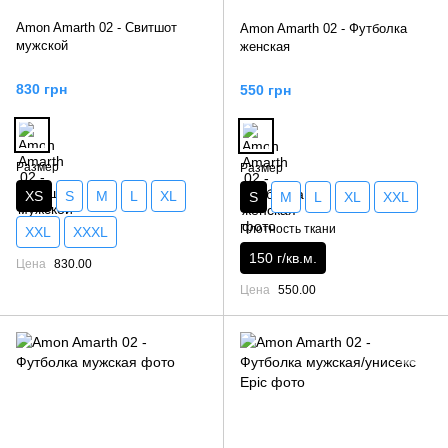
Amon Amarth 02 - Свитшот
Amon Amarth 02 - Футболка
мужской
женская
830 грн
550 грн
Размер
Размер
XS
S
M
L
XL
S
M
L
XL
XXL
Плотность ткани
XXL
XXXL
150 г/кв.м.
Цена
830.00
Цена
550.00