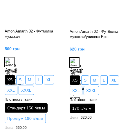
Amon Amarth 02 - Футболка
Amon Amarth 02 - Футболка
мужская
мужская/унисекс Epic
560 грн
620 грн
Размер
Размер
XS
S
M
L
XL
XS
S
M
L
XL
XXL
XXXL
XXL
XXXL
Плотность ткани
Плотность ткани
Стандарт 150 г/кв.м
170 г./кв.м.
Цена
620.00
Преміум 190 г/кв.м
Цена
560.00