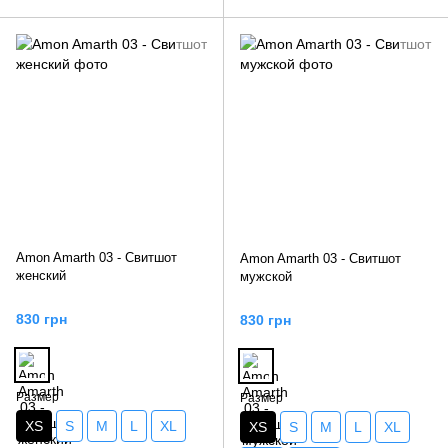
Amon Amarth 03 - Свитшот
Amon Amarth 03 - Свитшот
женский
мужской
830 грн
830 грн
Размер
Размер
XS
S
M
L
XL
XS
S
M
L
XL