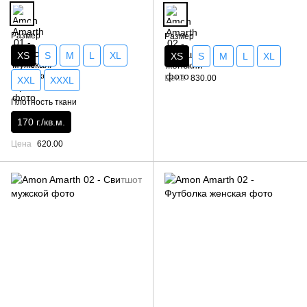
Размер
Размер
XS
S
M
L
XL
XS
S
M
L
XL
Цена
830.00
XXL
XXXL
Плотность ткани
170 г./кв.м.
Цена
620.00