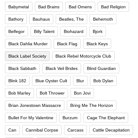
Babymetal
Bad Brains
Bad Omens
Bad Religion
Bathory
Bauhaus
Beatles, The
Behemoth
Belfegor
Billy Talent
Biohazard
Bjork
Black Dahlia Murder
Black Flag
Black Keys
Black Label Society
Black Rebel Motorcycle Club
Black Sabbath
Black Veil Brides
Blind Guardian
Blink 182
Blue Oyster Cult
Blur
Bob Dylan
Bob Marley
Bolt Thrower
Bon Jovi
Brian Jonestown Massacre
Bring Me The Horizon
Bullet For My Valentine
Burzum
Cage The Elephant
Can
Cannibal Corpse
Carcass
Cattle Decapitation