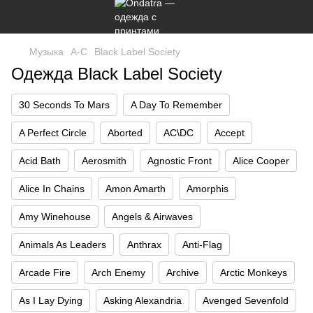
Музыка
A-C
Black Label Society
Одежда Black Label Society
30 Seconds To Mars
A Day To Remember
A Perfect Circle
Aborted
AC\DC
Accept
Acid Bath
Aerosmith
Agnostic Front
Alice Cooper
Alice In Chains
Amon Amarth
Amorphis
Amy Winehouse
Angels & Airwaves
Animals As Leaders
Anthrax
Anti-Flag
Arcade Fire
Arch Enemy
Archive
Arctic Monkeys
As I Lay Dying
Asking Alexandria
Avenged Sevenfold