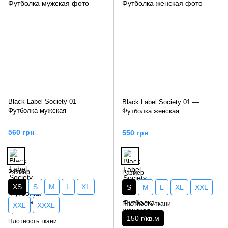
Black Label Society 01 -
Black Label Society 01 —
Футболка мужская
Футболка женская
560 грн
550 грн
Размер
Размер
XS
S
M
L
XL
S
M
L
XL
XXL
Плотность ткани
XXL
XXXL
150 г/кв.м
Плотность ткани