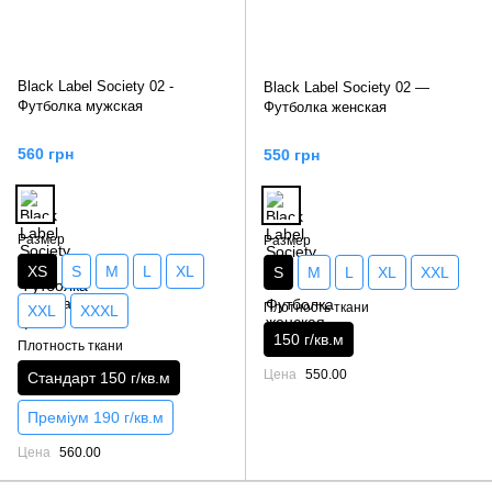
Black Label Society 02 -
Black Label Society 02 —
Футболка мужская
Футболка женская
560 грн
550 грн
Размер
Размер
XS
S
M
L
XL
S
M
L
XL
XXL
Плотность ткани
XXL
XXXL
150 г/кв.м
Плотность ткани
Цена
550.00
Стандарт 150 г/кв.м
Преміум 190 г/кв.м
Цена
560.00