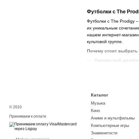
Футболки с The Prod
Футболки с The Prodigy –
их уникальным сочетание
нашем интернет-магазине
культовой группе.
Почему стоит выбрать 
Уникальный дизайн
энергию и дух музыки
Высокое качество 
долговечность. Прин
Разнообразие стиле
Каталог
от концертов до повс
Музыка
© 2010
Доступные цены и 
Кино
быстро наслаждаться
Принимаем к оплате
Аниме и мультфильмы
Почувствуйте энергию 
Компьютерные игры
Знаменитости
Футболки с The Prodigy 