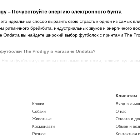
igy – Почувствуйте энергию электронного бунта
 это идеальный способ выразить свою страсть к одной из самых вли
м ритмичного брейкбита, индустриальных звуков и энергичного во
 Ondatra вы найдете широкий выбор футболок с принтами The Prod
футболки The Prodigy в магазине Ondatra?
: Наши футболки украшены стильными принтами, включая культовые
 группы, позволяя вам выглядеть стильно и оригинально.
материалов
: Мы используем только премиум ткани для производст
ты остаются яркими и четкими даже после многочисленных стирок.
й и размеров
: В нашем ассортименте вы найдете футболки разны
Клиентам
едневной носки. Выберите модель, которая лучше всего соответст
Кошки
Вход в личн
быстрая доставка
: Мы предлагаем конкурентные цены на все наш
Собаки
О нас
 своими новыми футболками.
Животные
Оплата и до
The Prodigy с нашими футболками
Космонавти
Обмен и воз
Разное
Контактная 
– это не просто одежда, а способ выразить свою страсть к электро