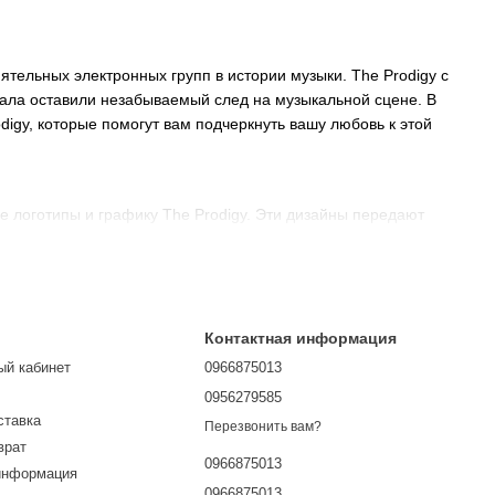
ятельных электронных групп в истории музыки. The Prodigy с
кала оставили незабываемый след на музыкальной сцене. В
igy, которые помогут вам подчеркнуть вашу любовь к этой
 логотипы и графику The Prodigy. Эти дизайны передают
ва наших футболок, что обеспечивает их комфорт и
х стилей и размеров, которые подходят для любого случая –
Контактная информация
вует вашему стилю и предпочтениям.
ый кабинет
0966875013
и товары и обеспечиваем быструю доставку, чтобы вы могли
0956279585
ставка
Перезвонить вам?
врат
0966875013
информация
нной музыке и культуре этой легендарной группы. Оформляйте
0966875013