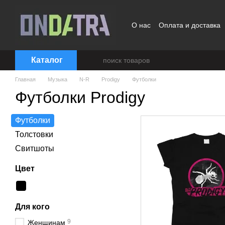
Перейти к основному контенту
О нас
Оплата и доставка
Договор публичной офер
Каталог
Главная
Музыка
N-R
Prodigy
Футболки
Футболки Prodigy
Футболки
Толстовки
Свитшоты
Цвет
Для кого
9
Женщинам