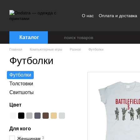
Перейти к основному контенту
О нас
Оплата и доставка
Договор публичной офер
Каталог
Главная
Компьютерные игры
Разное
Футболки
Футболки
Футболки
Толстовки
Свитшоты
Цвет
Для кого
3
Женщинам