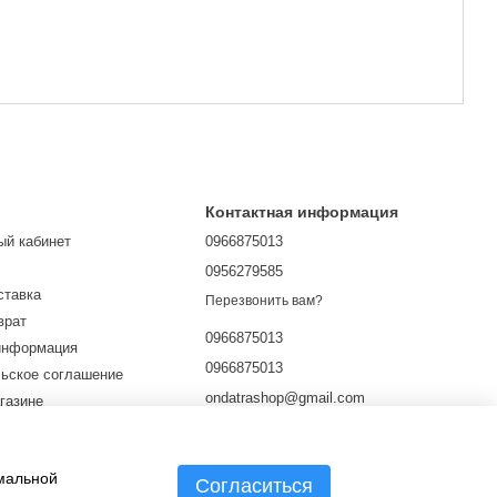
Контактная информация
ый кабинет
0966875013
0956279585
ставка
Перезвонить вам?
врат
0966875013
информация
0966875013
ьское соглашение
ondatrashop@gmail.com
газине
личной оферты
г. Харьков, ул. Культуры 9
Карта проезда
имальной
Согласиться