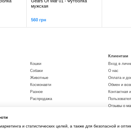
тболка
Gears Of War 01 - Футболка
мужская
560 грн
Клиентам
Кошки
Вход в личн
Собаки
О нас
Животные
Оплата и до
Космонавти
Обмен и воз
Разное
Контактная 
Распродажа
Пользовател
Отзывы о ма
Договор пуб
ости
Карта сайта
маркетинга и статистических целей, а также для безопасной и опт