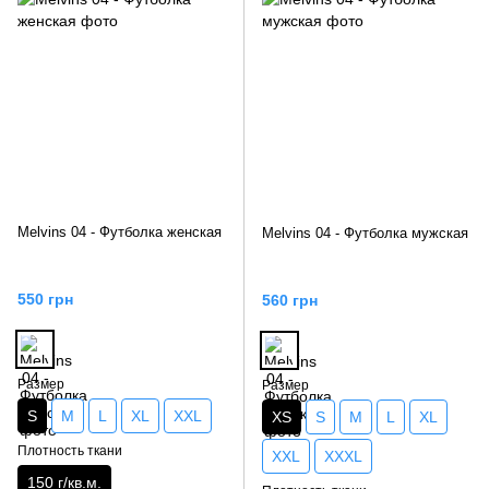
Melvins 04 - Футболка женская
Melvins 04 - Футболка мужская
550 грн
560 грн
Размер
Размер
S
M
L
XL
XXL
XS
S
M
L
XL
Плотность ткани
XXL
XXXL
150 г/кв.м.