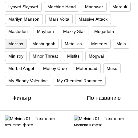
Lynyrd Skynyrd
Machine Head
Manowar
Marduk
Marilyn Manson
Mars Volta
Massive Attack
Mastodon
Mayhem
Mazzy Star
Megadeth
Melvins
Meshuggah
Metallica
Meteors
Mgla
Ministry
Minor Threat
Misfits
Mogwai
Morbid Angel
Motley Crue
Motorhead
Muse
My Bloody Valentine
My Chemical Romance
Фильтр
По названию