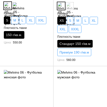
Размер
Размер
S
M
L
XL
XXL
XS
S
M
L
XL
Плотность ткани
XXL
XXXL
150 г/кв.м.
Плотность ткани
Цена
550.00
Стандарт 150 г/кв.м
Преміум 190 г/кв.м
Цена
560.00