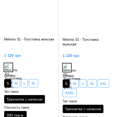
Melvins 01 - Толстовка женская
Melvins 01 - Толстовка
мужская
1 120 грн
1 120 грн
Размер
Размер
S
M
L
XL
S
M
L
XL
XXL
Тип ткани
XXXL
Трехнитка с начесом
Тип ткани
Плотность ткани
Трехнитка с начесом
300 г/кв.м.