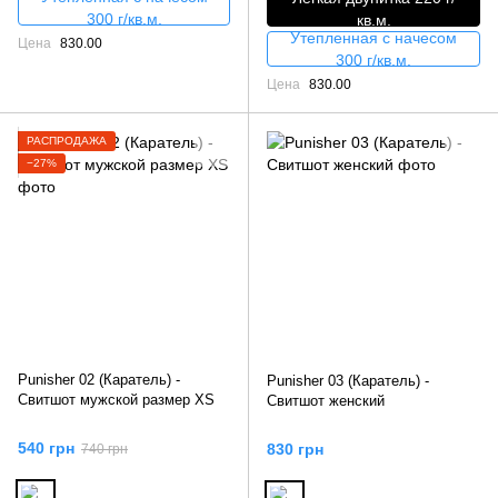
300 г/кв.м.
кв.м.
Утепленная с начесом
Цена
830.00
300 г/кв.м.
Цена
830.00
РАСПРОДАЖА
−27%
Punisher 02 (Каратель) -
Punisher 03 (Каратель) -
Свитшот мужской размер XS
Свитшот женский
540 грн
830 грн
740 грн