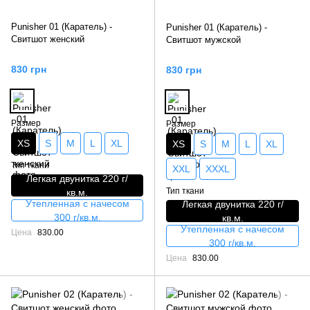
Punisher 01 (Каратель) -
Punisher 01 (Каратель) -
Свитшот женский
Свитшот мужской
830 грн
830 грн
Размер
Размер
XS
S
M
L
XL
XS
S
M
L
XL
Тип ткани
XXL
XXXL
Легкая двунитка 220 г/
Тип ткани
кв.м.
Утепленная с начесом
Легкая двунитка 220 г/
300 г/кв.м.
кв.м.
Утепленная с начесом
Цена
830.00
300 г/кв.м.
Цена
830.00