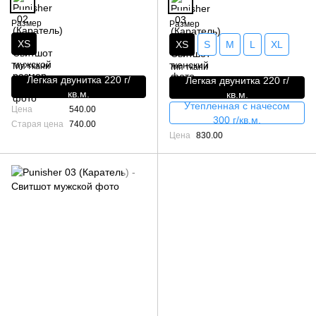
Размер
Размер
XS
XS
S
M
L
XL
Тип ткани
Тип ткани
Легкая двунитка 220 г/
Легкая двунитка 220 г/
кв.м.
кв.м.
Утепленная с начесом
Цена
540.00
300 г/кв.м.
Старая цена
740.00
Цена
830.00