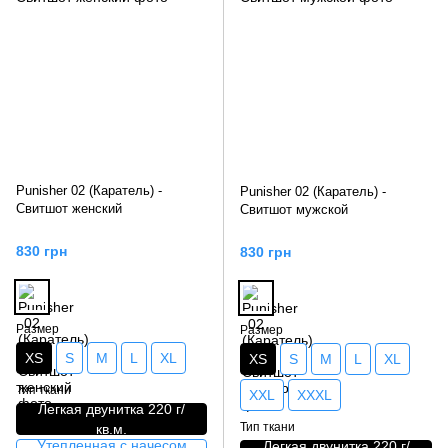
Punisher 02 (Каратель) -
Punisher 02 (Каратель) -
Свитшот женский
Свитшот мужской
830 грн
830 грн
Размер
Размер
XS
S
M
L
XL
XS
S
M
L
XL
Тип ткани
XXL
XXXL
Легкая двунитка 220 г/
Тип ткани
кв.м.
Утепленная с начесом
Легкая двунитка 220 г/