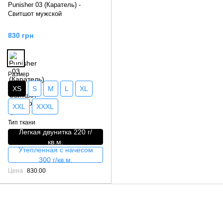
Punisher 03 (Каратель) -
Свитшот мужской
830 грн
Размер
XS
S
M
L
XL
XXL
XXXL
Тип ткани
Легкая двунитка 220 г/
кв.м.
Утепленная с начесом
300 г/кв.м.
Цена
830.00