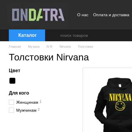
Перейти к основному контенту
О нас
Оплата и доставка
Договор публичной офер
Каталог
Главная
Музыка
N-R
Nirvana
Толстовки
Толстовки Nirvana
Цвет
Для кого
1
Женщинам
2
Мужчинам