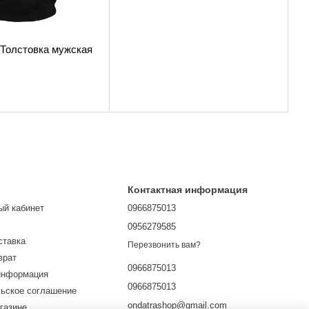
- Толстовка мужская
Контактная информация
ый кабинет
0966875013
0956279585
ставка
Перезвонить вам?
врат
0966875013
информация
0966875013
ьское соглашение
ondatrashop@gmail.com
газине