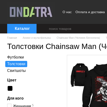
Перейти к основному контенту
О нас
Оплата и доставка
Договор публичной офер
Каталог
Главная
Аниме и мультфильмы
Chainsaw Man (Человек Бензопила)
Толстовки Chainsaw Man (Ч
Футболки
Толстовки
Свитшоты
Цвет
Для кого
5
Женщинам