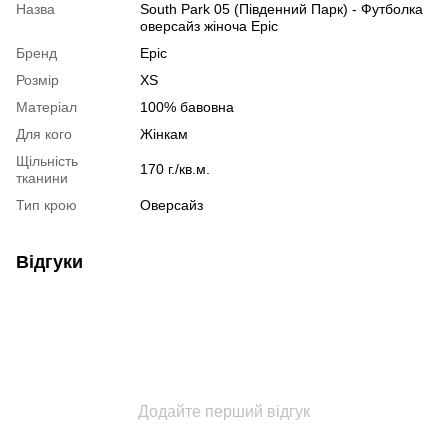
Назва
South Park 05 (Південний Парк) - Футболка
оверсайз жіноча Epic
Бренд
Epic
Розмір
XS
Матеріал
100% бавовна
Для кого
Жінкам
Щільність
170 г./кв.м.
тканини
Тип крою
Оверсайз
Відгуки
Додайте перший відгук