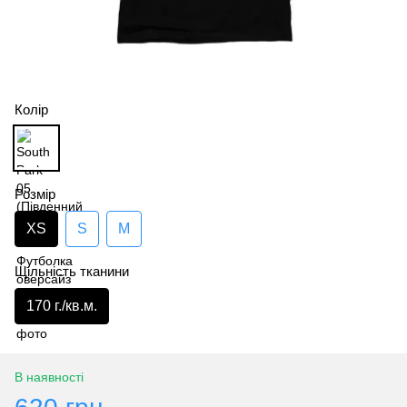
Колір
Розмір
XS
S
M
Щільність тканини
170 г./кв.м.
В наявності