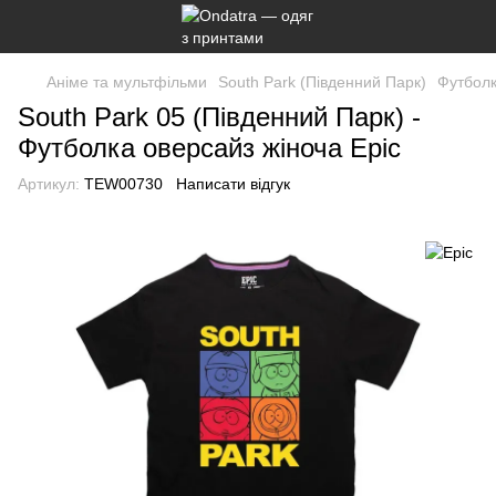
Аніме та мультфільми
South Park (Південний Парк)
Футбол
South Park 05 (Південний Парк) -
Футболка оверсайз жіноча Epic
Артикул:
TEW00730
Написати відгук