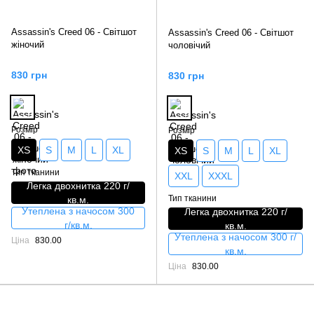
Assassin's Creed 06 - Світшот
Assassin's Creed 06 - Світшот
жіночий
чоловічий
830 грн
830 грн
Розмір
Розмір
XS
S
M
L
XL
XS
S
M
L
XL
Тип тканини
XXL
XXXL
Легка двохнитка 220 г/
Тип тканини
кв.м.
Утеплена з начосом 300
Легка двохнитка 220 г/
г/кв.м.
кв.м.
Утеплена з начосом 300 г/
Ціна
830.00
кв.м.
Ціна
830.00