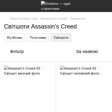
Комп'ютерні ігри
Assassin's Creed
Світшоти
Світшоти Assassin's Creed
Футболки
Толстовки
Світшоти
Фільтр
За назвою