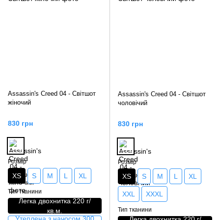
Assassin's Creed 04 - Світшот
Assassin's Creed 04 - Світшот
жіночий
чоловічий
830 грн
830 грн
Розмір
Розмір
XS
S
M
L
XL
XS
S
M
L
XL
Тип тканини
XXL
XXXL
Легка двохнитка 220 г/
Тип тканини
кв.м.
Утеплена з начосом 300
Легка двохнитка 220 г/