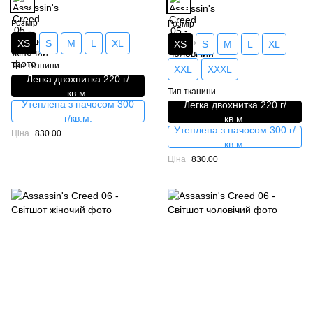
Розмір
Розмір
XS
S
M
L
XL
XS
S
M
L
XL
Тип тканини
XXL
XXXL
Легка двохнитка 220 г/
Тип тканини
кв.м.
Утеплена з начосом 300
Легка двохнитка 220 г/
г/кв.м.
кв.м.
Утеплена з начосом 300 г/
Ціна
830.00
кв.м.
Ціна
830.00