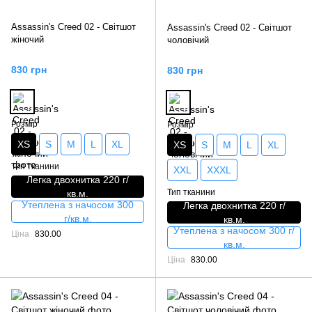
Assassin's Creed 02 - Світшот
Assassin's Creed 02 - Світшот
жіночий
чоловічий
830 грн
830 грн
Розмір
Розмір
XS
S
M
L
XL
XS
S
M
L
XL
Тип тканини
XXL
XXXL
Легка двохнитка 220 г/
Тип тканини
кв.м.
Утеплена з начосом 300
Легка двохнитка 220 г/
г/кв.м.
кв.м.
Утеплена з начосом 300 г/
Ціна
830.00
кв.м.
Ціна
830.00