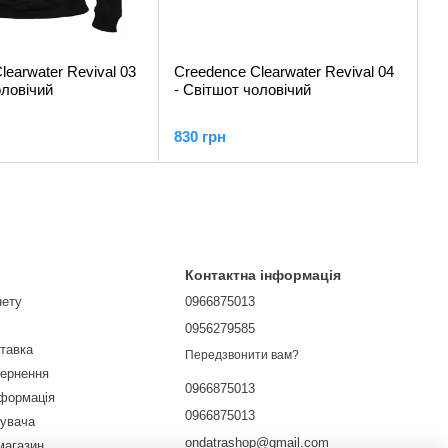
learwater Revival 03
Creedence Clearwater Revival 04
оловічий
- Світшот чоловічий
830 грн
Контактна інформація
нету
0966875013
0956279585
ставка
Передзвонити вам?
вернення
0966875013
нформація
0966875013
тувача
ondatrashop@gmail.com
магазин