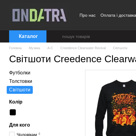
Перейти до основного контенту
Про нас
Оплата і доставк
Договір публічної оферти
Каталог
Головна
Музика
A-C
Creedence Clearwater Revival
Світшоти
Світшоти Creedence Clearwa
Футболки
Толстовки
Світшоти
Колір
Для кого
4
Чоловікам