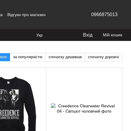
0966875013
ча
Відгуки про магазин
Вхід
Мій кошик
Укр
звою
за популярністю
спочатку дешевше
спочатку дорожчі