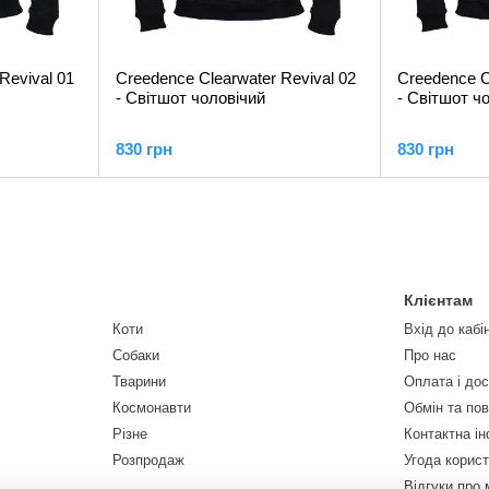
Revival 01
Creedence Clearwater Revival 02
Creedence C
- Світшот чоловічий
- Світшот ч
830 грн
830 грн
Клієнтам
Коти
Вхід до кабі
Собаки
Про нас
Тварини
Оплата і до
Космонавти
Обмін та по
Різне
Контактна і
Розпродаж
Угода корис
Відгуки про 