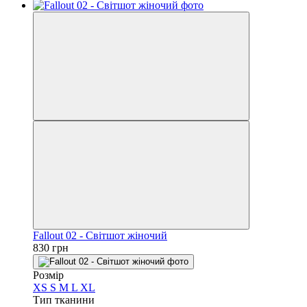
Fallout 02 - Світшот жіночий
830 грн
Розмір
XS
S
M
L
XL
Тип тканини