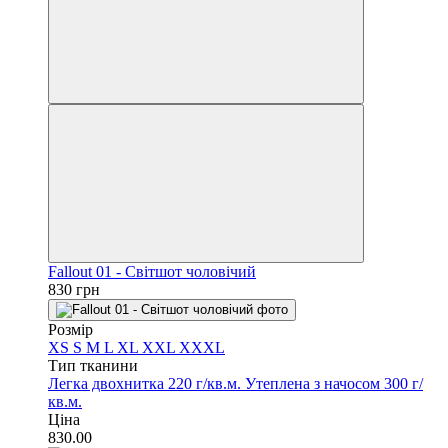
Fallout 01 - Світшот чоловічий
830 грн
Розмір
XS
S
M
L
XL
XXL
XXXL
Тип тканини
Легка двохнитка 220 г/кв.м.
Утеплена з начосом 300 г/
кв.м.
Ціна
830.00