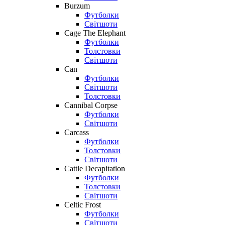
Burzum
Футболки
Світшоти
Cage The Elephant
Футболки
Толстовки
Світшоти
Can
Футболки
Світшоти
Толстовки
Cannibal Corpse
Футболки
Світшоти
Carcass
Футболки
Толстовки
Світшоти
Cattle Decapitation
Футболки
Толстовки
Світшоти
Celtic Frost
Футболки
Світшоти