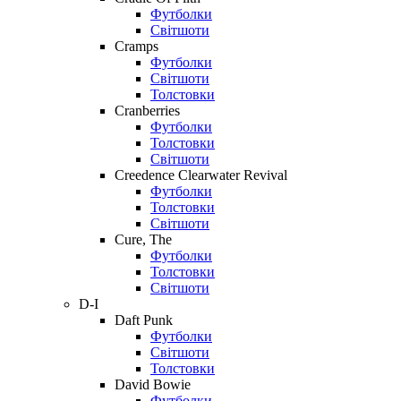
Футболки
Світшоти
Cramps
Футболки
Світшоти
Толстовки
Cranberries
Футболки
Толстовки
Світшоти
Creedence Clearwater Revival
Футболки
Толстовки
Світшоти
Cure, The
Футболки
Толстовки
Світшоти
D-I
Daft Punk
Футболки
Світшоти
Толстовки
David Bowie
Футболки