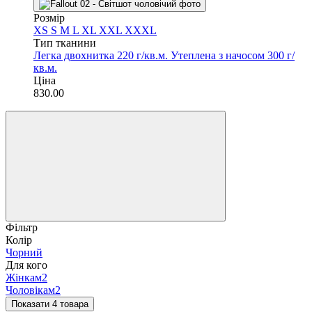
Розмір
XS
S
M
L
XL
XXL
XXXL
Тип тканини
Легка двохнитка 220 г/кв.м.
Утеплена з начосом 300 г/
кв.м.
Ціна
830.00
Фільтр
Колір
Чорний
Для кого
Жінкам
2
Чоловікам
2
Показати 4 товара