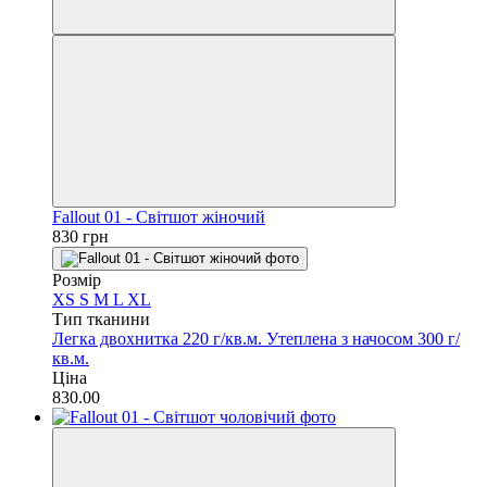
Fallout 01 - Світшот жіночий
830 грн
Розмір
XS
S
M
L
XL
Тип тканини
Легка двохнитка 220 г/кв.м.
Утеплена з начосом 300 г/
кв.м.
Ціна
830.00