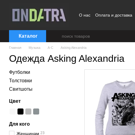
Перейти к основному контенту
О нас
Оплата и доставка
Договор публичной офер
Каталог
Главная
Музыка
A-C
Asking Alexandria
Одежда Asking Alexandria
Футболки
Толстовки
Свитшоты
Цвет
Для кого
23
Женщинам