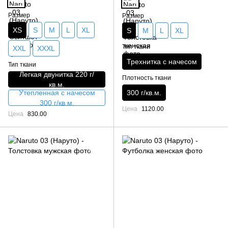
Размер
Размер
XS
S
M
L
XL
S
M
L
XL
Тип ткани
XXL
XXXL
Трехнитка с начесом
Тип ткани
Легкая двунитка 220 г/
Плотность ткани
кв.м.
Утепленная с начесом
300 г/кв.м.
300 г/кв.м.
Цена
1120.00
Цена
830.00