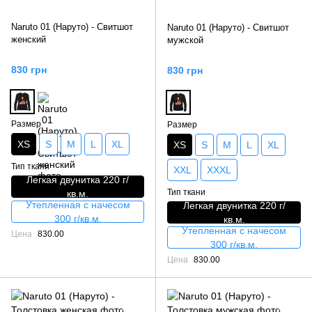
Naruto 01 (Наруто) - Свитшот
Naruto 01 (Наруто) - Свитшот
женский
мужской
830 грн
830 грн
Размер
Размер
XS
S
M
L
XL
XS
S
M
L
XL
Тип ткани
XXL
XXXL
Легкая двунитка 220 г/
Тип ткани
кв.м.
Утепленная с начесом
Легкая двунитка 220 г/
300 г/кв.м.
кв.м.
Утепленная с начесом
Цена
830.00
300 г/кв.м.
Цена
830.00