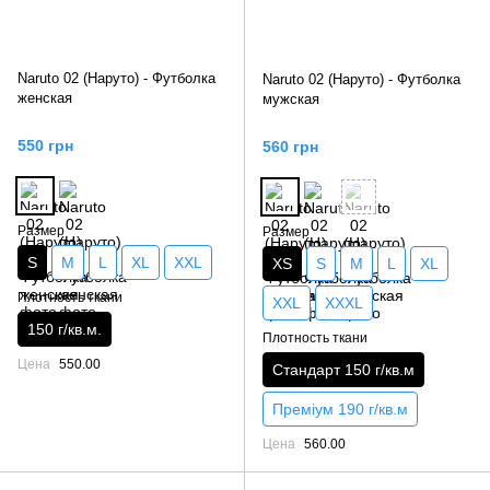
Naruto 02 (Наруто) - Футболка
Naruto 02 (Наруто) - Футболка
женская
мужская
550 грн
560 грн
Размер
Размер
S
M
L
XL
XXL
XS
S
M
L
XL
Плотность ткани
XXL
XXXL
150 г/кв.м.
Плотность ткани
Цена
550.00
Стандарт 150 г/кв.м
Преміум 190 г/кв.м
Цена
560.00