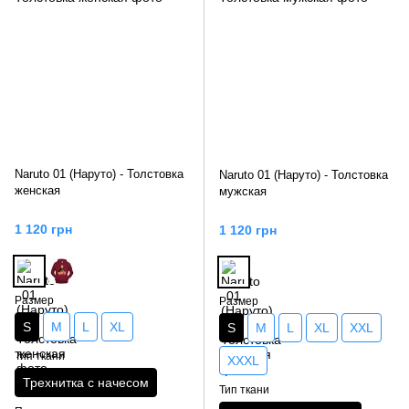
Naruto 01 (Наруто) - Толстовка
Naruto 01 (Наруто) - Толстовка
женская
мужская
1 120 грн
1 120 грн
Размер
Размер
S
M
L
XL
S
M
L
XL
XXL
Тип ткани
XXXL
Трехнитка с начесом
Тип ткани