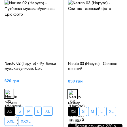
Naruto 02 (Наруто) - Футболка
Naruto 03 (Наруто) - Свитшот
мужская/унисекс Epic
женский
620 грн
830 грн
Размер
Размер
XS
S
M
L
XL
XS
S
M
L
XL
Тип ткани
XXL
XXXL
Легкая двунитка 220 г/