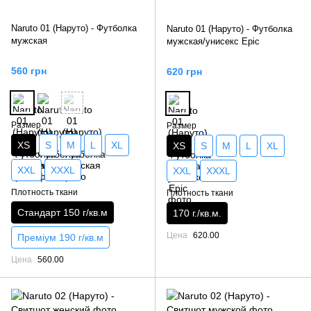
Naruto 01 (Наруто) - Футболка
Naruto 01 (Наруто) - Футболка
мужская
мужская/унисекс Epic
560 грн
620 грн
Размер
Размер
XS
S
M
L
XL
XS
S
M
L
XL
XXL
XXXL
XXL
XXXL
Плотность ткани
Плотность ткани
Стандарт 150 г/кв.м
170 г./кв.м.
Цена
620.00
Преміум 190 г/кв.м
Цена
560.00