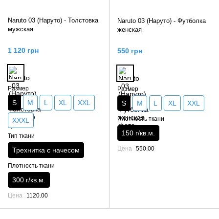
Naruto 03 (Наруто) - Толстовка
Naruto 03 (Наруто) - Футболка
мужская
женская
1 120 грн
550 грн
Размер
Размер
S
M
L
XL
XXL
S
M
L
XL
XXL
Плотность ткани
XXXL
150 г/кв.м.
Тип ткани
Цена
550.00
Трехнитка с начесом
Плотность ткани
300 г/кв.м.
Цена
1120.00