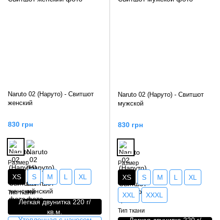
Naruto 02 (Наруто) - Свитшот
Naruto 02 (Наруто) - Свитшот
женский
мужской
830 грн
830 грн
Размер
Размер
XS
S
M
L
XL
XS
S
M
L
XL
Тип ткани
XXL
XXXL
Легкая двунитка 220 г/
Тип ткани
кв.м.
Утепленная с начесом
Легкая двунитка 220 г/