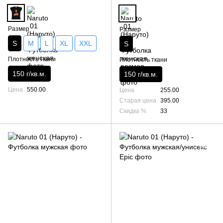
Размер
Размер
S
M
L
XL
XXL
S
Плотность ткани
Плотность ткани
150 г/кв.м.
150 г/кв.м.
Цена
550.00
Цена
255.00
Старая цена
395.00
Скидка %
33