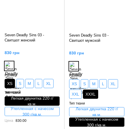
Seven Deadly Sins 03 -
Seven Deadly Sins 03 -
Свитшот женский
Свитшот мужской
830 грн
830 грн
Размер
Размер
XS
S
M
L
XL
XS
S
M
L
XL
Тип ткани
XXL
XXXL
Легкая двунитка 220 г/
Тип ткани
кв.м.
Утепленная с начесом
Легкая двунитка 220 г/
300 г/кв.м.
кв.м.
Утепленная с начесом
Цена
830.00
300 г/кв.м.