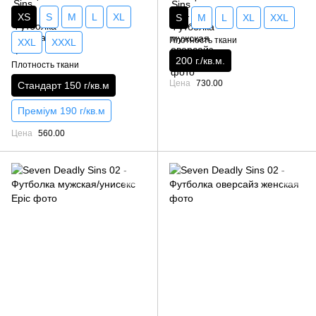
XS
S
M
L
XL
S
M
L
XL
XXL
Плотность ткани
XXL
XXXL
200 г./кв.м.
Плотность ткани
Цена
730.00
Стандарт 150 г/кв.м
Преміум 190 г/кв.м
Цена
560.00