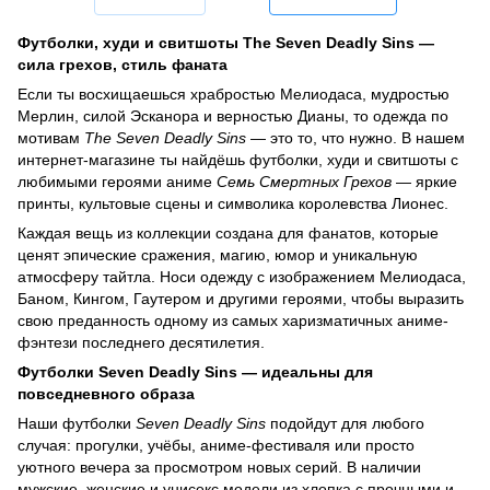
Футболки, худи и свитшоты The Seven Deadly Sins —
сила грехов, стиль фаната
Если ты восхищаешься храбростью Мелиодаса, мудростью
Мерлин, силой Эсканора и верностью Дианы, то одежда по
мотивам
The Seven Deadly Sins
— это то, что нужно. В нашем
интернет-магазине ты найдёшь футболки, худи и свитшоты с
любимыми героями аниме
Семь Смертных Грехов
— яркие
принты, культовые сцены и символика королевства Лионес.
Каждая вещь из коллекции создана для фанатов, которые
ценят эпические сражения, магию, юмор и уникальную
атмосферу тайтла. Носи одежду с изображением Мелиодаса,
Баном, Кингом, Гаутером и другими героями, чтобы выразить
свою преданность одному из самых харизматичных аниме-
фэнтези последнего десятилетия.
Футболки Seven Deadly Sins — идеальны для
повседневного образа
Наши футболки
Seven Deadly Sins
подойдут для любого
случая: прогулки, учёбы, аниме-фестиваля или просто
уютного вечера за просмотром новых серий. В наличии
мужские, женские и унисекс модели из хлопка с прочными и