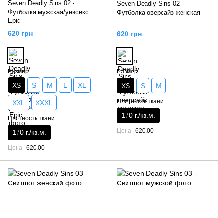
Seven Deadly Sins 02 -
Seven Deadly Sins 02 -
Футболка мужская/унисекс
Футболка оверсайз женская
Epic
620 грн
620 грн
Размер
Размер
XS
S
M
L
XL
XS
S
M
Плотность ткани
XXL
XXXL
170 г./кв.м.
Плотность ткани
Цена
620.00
170 г./кв.м.
Цена
620.00