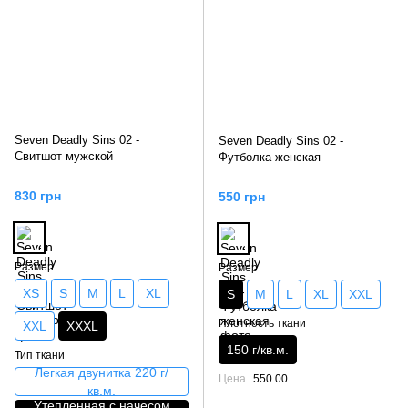
Seven Deadly Sins 02 -
Seven Deadly Sins 02 -
Свитшот мужской
Футболка женская
830 грн
550 грн
Размер
Размер
XS
S
M
L
XL
S
M
L
XL
XXL
Плотность ткани
XXL
XXXL
150 г/кв.м.
Тип ткани
Легкая двунитка 220 г/
Цена
550.00
кв.м.
Утепленная с начесом