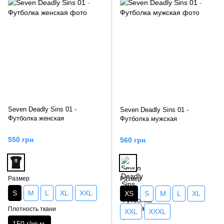
Seven Deadly Sins 01 -
Seven Deadly Sins 01 -
Футболка женская
Футболка мужская
550 грн
560 грн
Размер
Размер
S
M
L
XL
XXL
XS
S
M
L
XL
Плотность ткани
XXL
XXXL
150 г/кв.м.