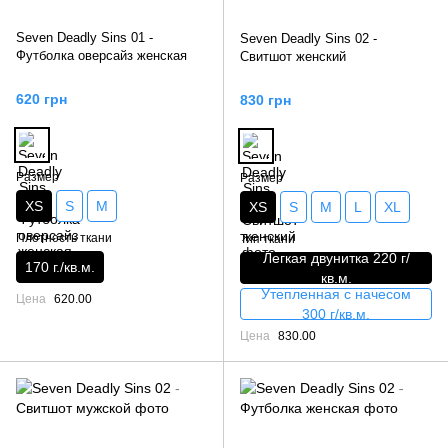
Seven Deadly Sins 01 -
Seven Deadly Sins 02 -
Футболка оверсайз женская
Свитшот женский
620 грн
830 грн
Размер
Размер
XS
S
M
XS
S
M
L
XL
Плотность ткани
Тип ткани
Легкая двунитка 220 г/
170 г./кв.м.
кв.м.
Утепленная с начесом
Цена
620.00
300 г/кв.м.
Цена
830.00