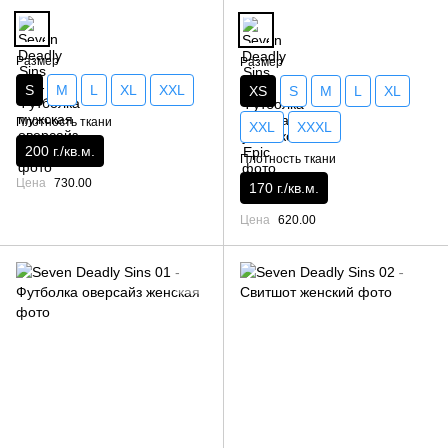
Размер
Размер
S
M
L
XL
XXL
XS
S
M
L
XL
Плотность ткани
XXL
XXXL
200 г./кв.м.
Плотность ткани
Цена
730.00
170 г./кв.м.
Цена
620.00