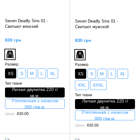
Seven Deadly Sins 01 -
Seven Deadly Sins 01 -
Свитшот женский
Свитшот мужской
830 грн
830 грн
Размер
Размер
XS
S
M
L
XL
XS
S
M
L
XL
Тип ткани
XXL
XXXL
Легкая двунитка 220 г/
Тип ткани
кв.м.
Утепленная с начесом
Легкая двунитка 220 г/
300 г/кв.м.
кв.м.
Утепленная с начесом
Цена
830.00
300 г/кв.м.
Цена
830.00