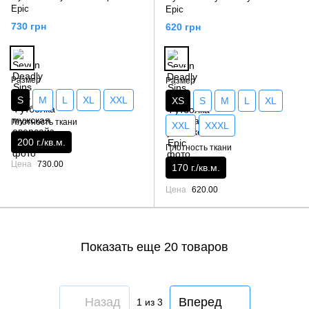
Epic
Epic
730 грн
620 грн
Размер
Размер
S
M
L
XL
XXL
XS
S
M
L
XL
Плотность ткани
XXL
XXXL
200 г./кв.м.
Плотность ткани
Цена
730.00
170 г./кв.м.
Цена
620.00
Показать еще 20 товаров
Назад
Вперед
1
из 3