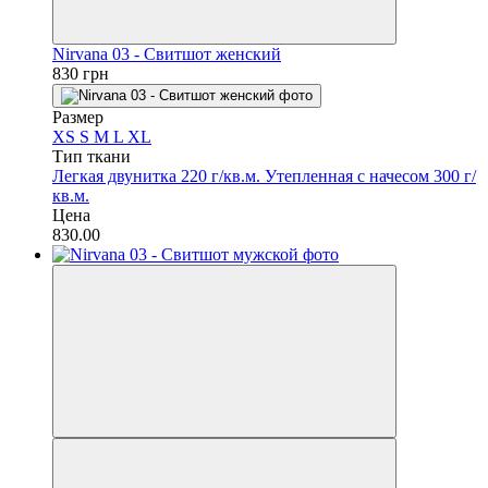
Nirvana 03 - Свитшот женский
830 грн
Размер
XS
S
M
L
XL
Тип ткани
Легкая двунитка 220 г/кв.м.
Утепленная с начесом 300 г/
кв.м.
Цена
830.00