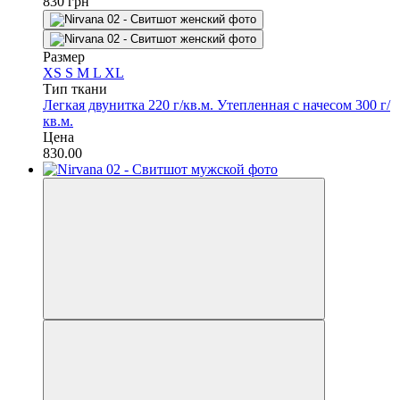
830 грн
Размер
XS
S
M
L
XL
Тип ткани
Легкая двунитка 220 г/кв.м.
Утепленная с начесом 300 г/
кв.м.
Цена
830.00