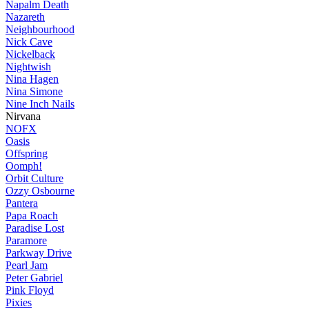
Napalm Death
Nazareth
Neighbourhood
Nick Cave
Nickelback
Nightwish
Nina Hagen
Nina Simone
Nine Inch Nails
Nirvana
NOFX
Oasis
Offspring
Oomph!
Orbit Culture
Ozzy Osbourne
Pantera
Papa Roach
Paradise Lost
Paramore
Parkway Drive
Pearl Jam
Peter Gabriel
Pink Floyd
Pixies