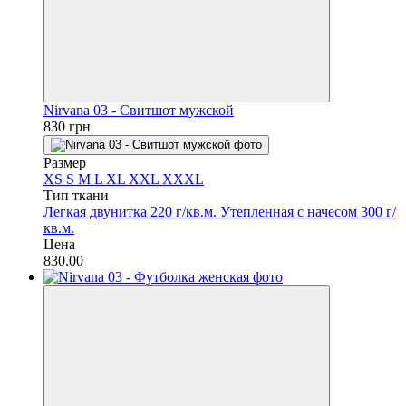
Nirvana 03 - Свитшот мужской
830 грн
Размер
XS
S
M
L
XL
XXL
XXXL
Тип ткани
Легкая двунитка 220 г/кв.м.
Утепленная с начесом 300 г/
кв.м.
Цена
830.00