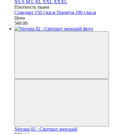
XS
S
M
L
XL
XXL
XXXL
Плотность ткани
Стандарт 150 г/кв.м
Преміум 190 г/кв.м
Цена
560.00
Nirvana 02 - Свитшот женский