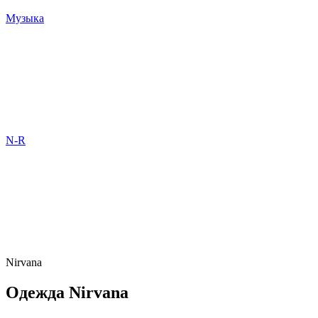
Музыка
N-R
Nirvana
Одежда Nirvana