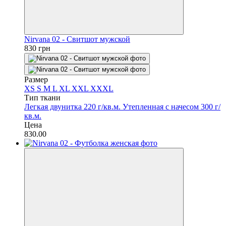
Nirvana 02 - Свитшот мужской
830 грн
Размер
XS
S
M
L
XL
XXL
XXXL
Тип ткани
Легкая двунитка 220 г/кв.м.
Утепленная с начесом 300 г/
кв.м.
Цена
830.00