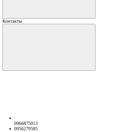
Контакты
0966875013
0956279585