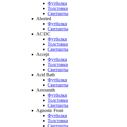
Футболки
Толстовки
Свитшоты
Aborted
Футболки
Свитшоты
AC\DC
Футболки
Толстовки
Свитшоты
Accept
Футболки
Толстовки
Свитшоты
Acid Bath
Футболки
Свитшоты
Aerosmith
Футболки
Толстовки
Свитшоты
Agnostic Front
Футболки
Толстовки
Свитшоты