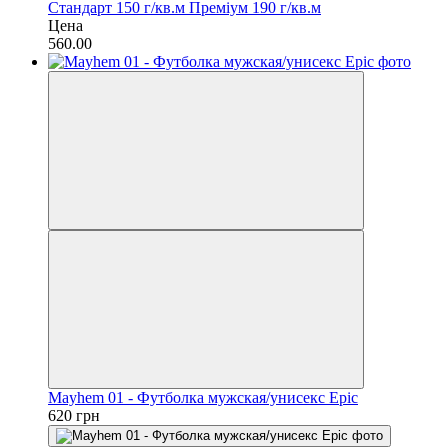
Стандарт 150 г/кв.м
Преміум 190 г/кв.м
Цена
560.00
Mayhem 01 - Футболка мужская/унисекс Epic
620 грн