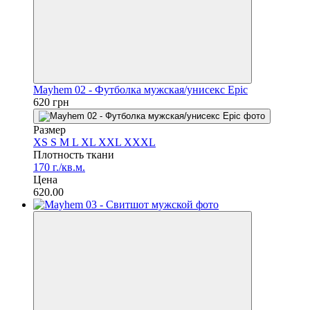
Mayhem 02 - Футболка мужская/унисекс Epic
620 грн
Размер
XS
S
M
L
XL
XXL
XXXL
Плотность ткани
170 г./кв.м.
Цена
620.00