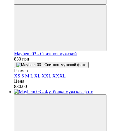
Mayhem 03 - Свитшот мужской
830 грн
Размер
XS
S
M
L
XL
XXL
XXXL
Цена
830.00