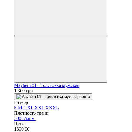
Mayhem 01 - Толстовка мужская
1 300 грн
Размер
S
M
L
XL
XXL
XXXL
Плотность ткани
300 г/кв.м.
Цена
1300.00