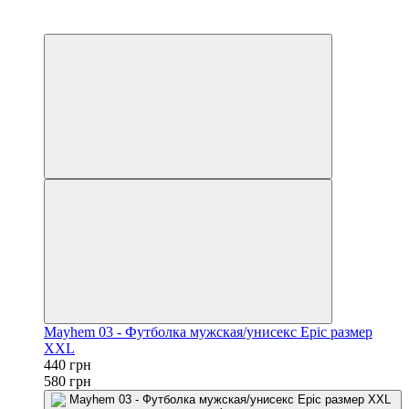
Распродажа
−24%
Mayhem 03 - Футболка мужская/унисекс Epic размер
XXL
440 грн
580 грн