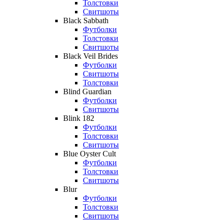
Толстовки
Свитшоты
Black Sabbath
Футболки
Толстовки
Свитшоты
Black Veil Brides
Футболки
Свитшоты
Толстовки
Blind Guardian
Футболки
Свитшоты
Blink 182
Футболки
Толстовки
Свитшоты
Blue Oyster Cult
Футболки
Толстовки
Свитшоты
Blur
Футболки
Толстовки
Свитшоты