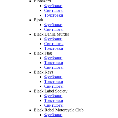
Biohazard
Футболки
Свитшоты
Толстовки
Bjork
Футболки
Свитшоты
Black Dahlia Murder
Футболки
Свитшоты
Толстовки
Black Flag
Футболки
Толстовки
Свитшоты
Black Keys
Футболки
Толстовки
Свитшоты
Black Label Society
Футболки
Толстовки
Свитшоты
Black Rebel Motorcycle Club
Футболки