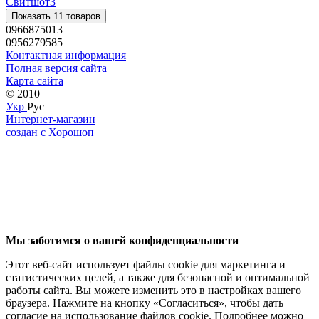
Свитшот
3
Показать 11 товаров
0966875013
0956279585
Контактная информация
Полная версия сайта
Карта сайта
© 2010
Укр
Рус
Интернет-магазин
создан с Хорошоп
Мы заботимся о вашей конфиденциальности
Этот веб-сайт использует файлы cookie для маркетинга и
статистических целей, а также для безопасной и оптимальной
работы сайта. Вы можете изменить это в настройках вашего
браузера. Нажмите на кнопку «Согласиться», чтобы дать
согласие на использование файлов cookie. Подробнее можно