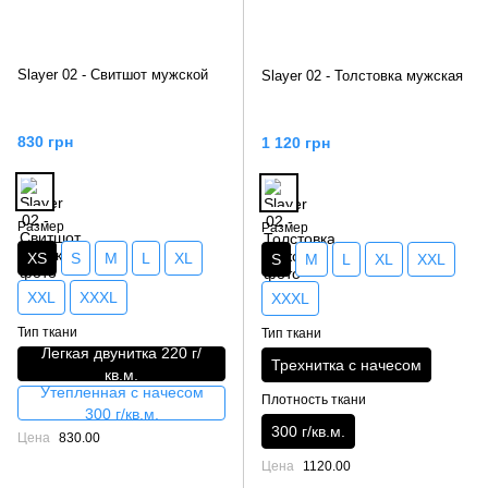
Slayer 02 - Свитшот мужской
Slayer 02 - Толстовка мужская
830 грн
1 120 грн
Размер
Размер
XS
S
M
L
XL
S
M
L
XL
XXL
XXL
XXXL
XXXL
Тип ткани
Тип ткани
Легкая двунитка 220 г/
Трехнитка с начесом
кв.м.
Утепленная с начесом
Плотность ткани
300 г/кв.м.
300 г/кв.м.
Цена
830.00
Цена
1120.00