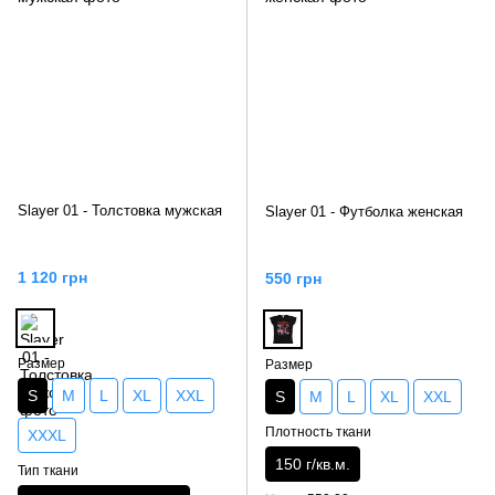
Slayer 01 - Толстовка мужская
Slayer 01 - Футболка женская
1 120 грн
550 грн
Размер
Размер
S
M
L
XL
XXL
S
M
L
XL
XXL
Плотность ткани
XXXL
150 г/кв.м.
Тип ткани