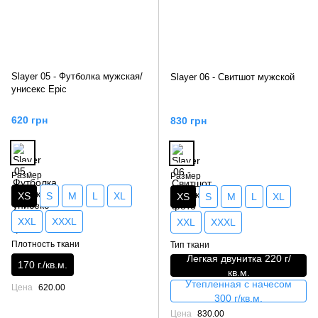
Slayer 05 - Футболка мужская/
Slayer 06 - Свитшот мужской
унисекс Epic
620 грн
830 грн
Размер
Размер
XS
S
M
L
XL
XS
S
M
L
XL
XXL
XXXL
XXL
XXXL
Плотность ткани
Тип ткани
Легкая двунитка 220 г/
170 г./кв.м.
кв.м.
Утепленная с начесом
Цена
620.00
300 г/кв.м.
Цена
830.00