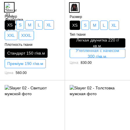
Размер
Размер
XS
S
M
L
XL
XS
S
M
L
XL
Тип ткани
XXL
XXXL
Легкая двунитка 220 г/
Плотность ткани
кв.м.
Утепленная с начесом
Стандарт 150 г/кв.м
300 г/кв.м.
Цена
830.00
Преміум 190 г/кв.м
Цена
560.00