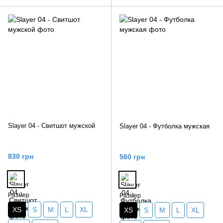
Slayer 04 - Свитшот мужской
Slayer 04 - Футболка мужская
830 грн
560 грн
Размер
Размер
XS
S
M
L
XL
XS
S
M
L
XL