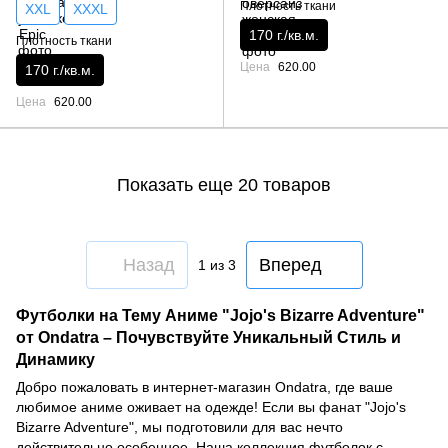
Плотность ткани
XXL
XXXL
170 г./кв.м.
Плотность ткани
Цена
620.00
170 г./кв.м.
Цена
620.00
Показать еще 20 товаров
Назад
Вперед
1
из 3
Футболки на Тему Аниме "Jojo's Bizarre Adventure"
от Ondatra – Почувствуйте Уникальный Стиль и
Динамику
Добро пожаловать в интернет-магазин Ondatra, где ваше
любимое аниме оживает на одежде! Если вы фанат "Jojo's
Bizarre Adventure", мы подготовили для вас нечто
действительно особенное. Наша коллекция футболок с