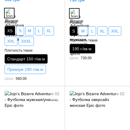
Размер
Размер
XS
S
M
L
XL
S
M
L
XL
XXL
Плотность ткани
XXL
XXXL
190 г./кв.м.
Плотность ткани
Цена
730.00
Стандарт 150 г/кв.м
Преміум 190 г/кв.м
Цена
560.00