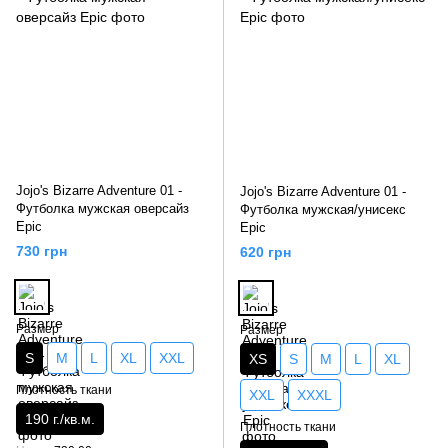
Jojo's Bizarre Adventure 01 -
Jojo's Bizarre Adventure 01 -
Футболка мужская оверсайз
Футболка мужская/унисекс
Epic
Epic
730 грн
620 грн
Размер
Размер
S
M
L
XL
XXL
XS
S
M
L
XL
Плотность ткани
XXL
XXXL
190 г./кв.м.
Плотность ткани