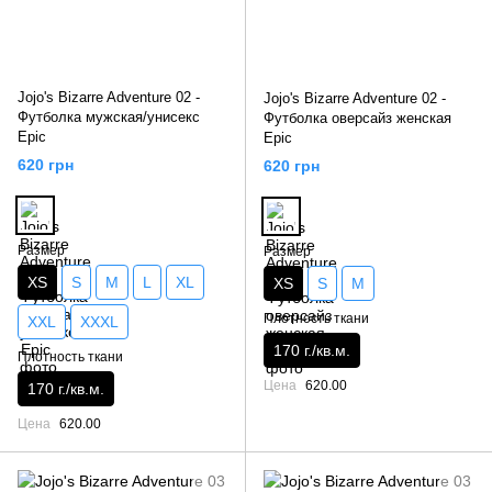
Jojo's Bizarre Adventure 02 -
Jojo's Bizarre Adventure 02 -
Футболка мужская/унисекс
Футболка оверсайз женская
Epic
Epic
620 грн
620 грн
Размер
Размер
XS
S
M
L
XL
XS
S
M
Плотность ткани
XXL
XXXL
170 г./кв.м.
Плотность ткани
Цена
620.00
170 г./кв.м.
Цена
620.00