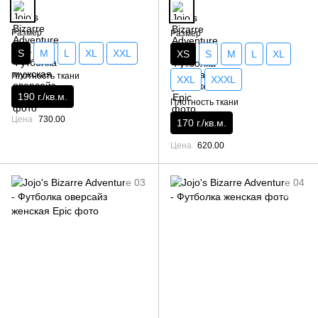
Размер
Размер
S
M
L
XL
XXL
XS
S
M
L
XL
Плотность ткани
XXL
XXXL
190 г./кв.м.
Плотность ткани
Цена
730.00
170 г./кв.м.
Цена
620.00