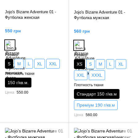
Jojo's Bizarre Adventure 01 -
Jojo's Bizarre Adventure 01 -
Футболка женская
Футболка мужская
550 грн
560 грн
Размер
Размер
S
M
L
XL
XXL
XS
S
M
L
XL
Плотность ткани
XXL
XXXL
150 г/кв.м.
Плотность ткани
Цена
550.00
Стандарт 150 г/кв.м
Преміум 190 г/кв.м
Цена
560.00