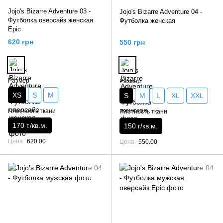
Jojo's Bizarre Adventure 03 -
Jojo's Bizarre Adventure 04 -
Футболка оверсайз женская
Футболка женская
Epic
620 грн
550 грн
Размер
Размер
XS
S
M
S
M
L
XL
XXL
Плотность ткани
Плотность ткани
170 г./кв.м.
150 г/кв.м.
Цена
620.00
Цена
550.00