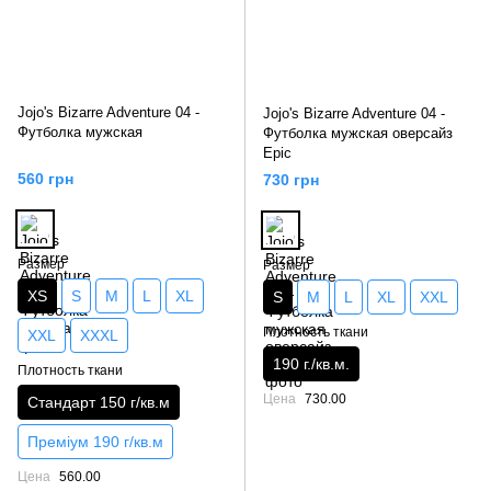
Jojo's Bizarre Adventure 04 -
Jojo's Bizarre Adventure 04 -
Футболка мужская
Футболка мужская оверсайз
Epic
560 грн
730 грн
Размер
Размер
XS
S
M
L
XL
S
M
L
XL
XXL
Плотность ткани
XXL
XXXL
190 г./кв.м.
Плотность ткани
Цена
730.00
Стандарт 150 г/кв.м
Преміум 190 г/кв.м
Цена
560.00