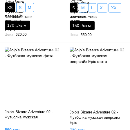
XS
S
M
S
M
L
XL
XXL
Плотность ткани
Плотность ткани
170 г./кв.м.
150 г/кв.м.
Цена
620.00
Цена
550.00
Jojo's Bizarre Adventure 02 -
Jojo's Bizarre Adventure 02 -
Футболка мужская
Футболка мужская оверсайз
Epic
560 грн
730 грн