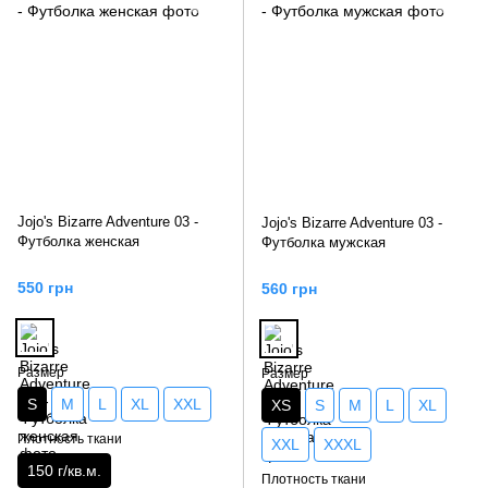
Jojo's Bizarre Adventure 03 -
Jojo's Bizarre Adventure 03 -
Футболка женская
Футболка мужская
550 грн
560 грн
Размер
Размер
S
M
L
XL
XXL
XS
S
M
L
XL
Плотность ткани
XXL
XXXL
150 г/кв.м.
Плотность ткани