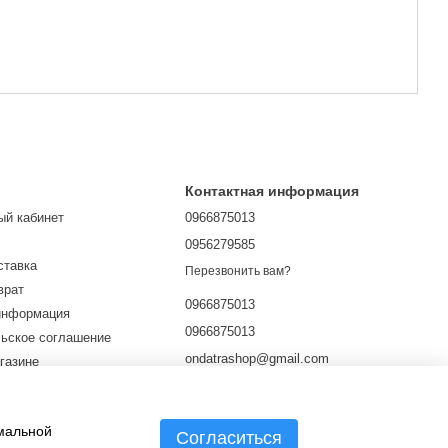
Контактная информация
ый кабинет
0966875013
0956279585
ставка
Перезвонить вам?
врат
0966875013
информация
0966875013
ьское соглашение
ondatrashop@gmail.com
газине
личной оферты
г. Харьков, ул. Культуры 9
Карта проезда
имальной
Согласиться