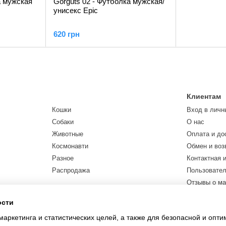
а мужская
Gorguts 02 - Футболка мужская/
унисекс Epic
620 грн
Клиентам
Кошки
Вход в личн
Собаки
О нас
Животные
Оплата и до
Космонавти
Обмен и воз
Разное
Контактная 
Распродажа
Пользовател
Отзывы о ма
Договор пуб
ости
Карта сайта
маркетинга и статистических целей, а также для безопасной и опт