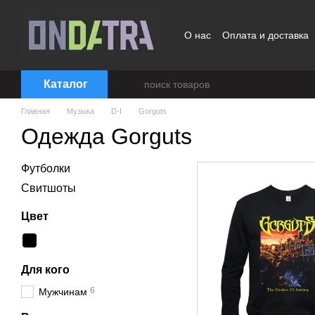
Перейти к основному контенту
О нас
Оплата и доставка
Договор публичной офер
Каталог
Главная
Музыка
D-I
Gorguts
Одежда Gorguts
Футболки
Свитшоты
Цвет
Для кого
6
Мужчинам