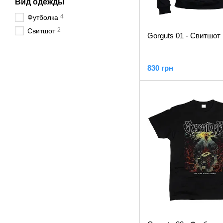
Вид одежды
4
Футболка
2
Свитшот
Gorguts 01 - Свитшот
830 грн