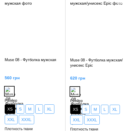
Muse 08 - Футболка мужская
Muse 08 - Футболка мужская/
унисекс Epic
560 грн
620 грн
Размер
Размер
XS
S
M
L
XL
XS
S
M
L
XL
XXL
XXXL
XXL
XXXL
Плотность ткани
Плотность ткани