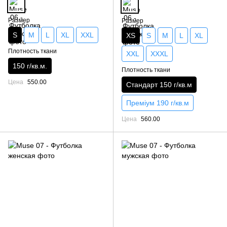
Размер
Размер
S
M
L
XL
XXL
XS
S
M
L
XL
Плотность ткани
XXL
XXXL
150 г/кв.м.
Плотность ткани
Цена
550.00
Стандарт 150 г/кв.м
Преміум 190 г/кв.м
Цена
560.00