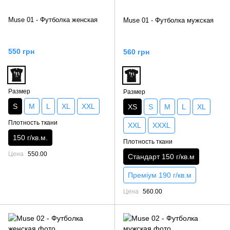
Muse 01 - Футболка женская
Muse 01 - Футболка мужская
550 грн
560 грн
Размер
Размер
S
M
L
XL
XXL
XS
S
M
L
XL
Плотность ткани
XXL
XXXL
150 г/кв.м.
Плотность ткани
Цена
550.00
Стандарт 150 г/кв.м
Преміум 190 г/кв.м
Цена
560.00