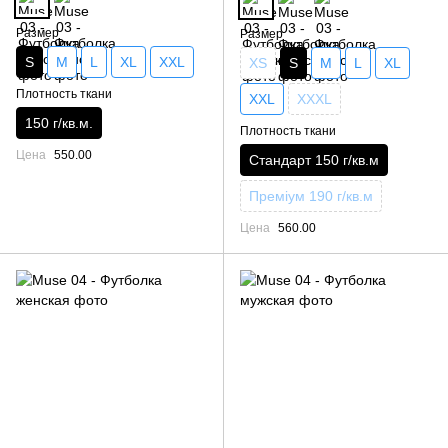
Размер
Размер
S
M
L
XL
XXL
XS
S
M
L
XL
Плотность ткани
XXL
XXXL
150 г/кв.м.
Плотность ткани
Цена
550.00
Стандарт 150 г/кв.м
Преміум 190 г/кв.м
Цена
560.00