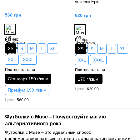
унисекс Epic
560 грн
620 грн
Размер
Размер
XS
S
M
L
XL
XS
S
M
L
XL
XXL
XXXL
XXL
XXXL
Плотность ткани
Плотность ткани
Стандарт 150 г/кв.м
170 г./кв.м.
Цена
620.00
Преміум 190 г/кв.м
Цена
560.00
Футболки с Muse – Почувствуйте магию
альтернативного рока
Футболки с Muse – это идеальный способ
продемонстрировать свою страсть к альтернативному року и