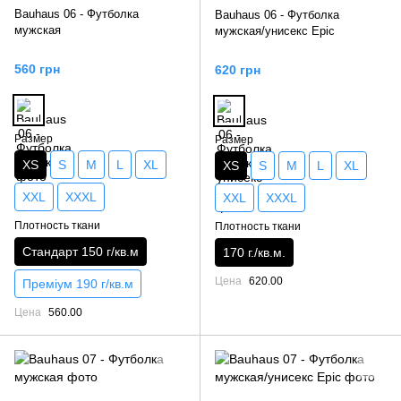
Bauhaus 06 - Футболка
Bauhaus 06 - Футболка
мужская
мужская/унисекс Epic
560 грн
620 грн
Размер
Размер
XS
S
M
L
XL
XS
S
M
L
XL
XXL
XXXL
XXL
XXXL
Плотность ткани
Плотность ткани
Стандарт 150 г/кв.м
170 г./кв.м.
Цена
620.00
Преміум 190 г/кв.м
Цена
560.00