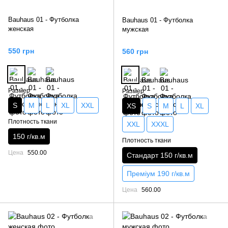
Bauhaus 01 - Футболка
Bauhaus 01 - Футболка
женская
мужская
550 грн
560 грн
Размер
Размер
S
M
L
XL
XXL
XS
S
M
L
XL
Плотность ткани
XXL
XXXL
150 г/кв.м
Плотность ткани
Цена
550.00
Стандарт 150 г/кв.м
Преміум 190 г/кв.м
Цена
560.00