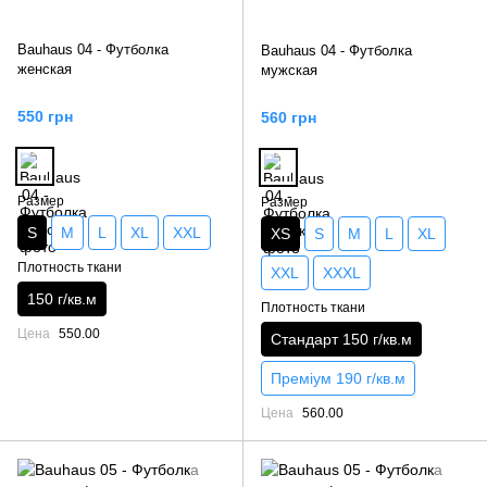
Bauhaus 04 - Футболка
Bauhaus 04 - Футболка
женская
мужская
550 грн
560 грн
Размер
Размер
S
M
L
XL
XXL
XS
S
M
L
XL
Плотность ткани
XXL
XXXL
150 г/кв.м
Плотность ткани
Цена
550.00
Стандарт 150 г/кв.м
Преміум 190 г/кв.м
Цена
560.00