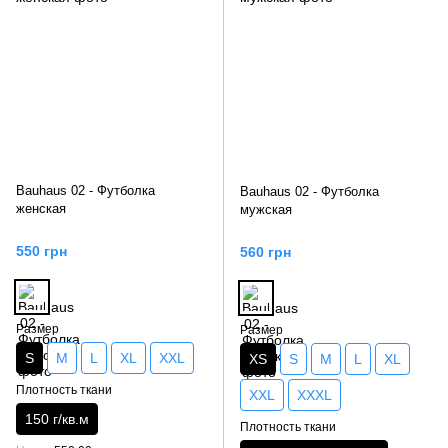
Bauhaus 02 - Футболка
Bauhaus 02 - Футболка
женская
мужская
550 грн
560 грн
Размер
Размер
S
M
L
XL
XXL
XS
S
M
L
XL
Плотность ткани
XXL
XXXL
150 г/кв.м
Плотность ткани