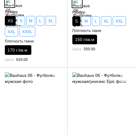
Размер
Размер
XS
S
M
L
XL
S
M
L
XL
XXL
Плотность ткани
XXL
XXXL
150 г/кв.м
Плотность ткани
Цена
550.00
170 г./кв.м.
Цена
620.00