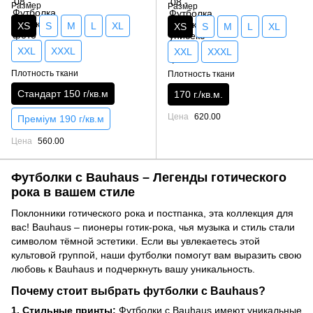
Размер
Размер
XS
S
M
L
XL
XS
S
M
L
XL
XXL
XXXL
XXL
XXXL
Плотность ткани
Плотность ткани
Стандарт 150 г/кв.м
170 г./кв.м.
Цена
620.00
Преміум 190 г/кв.м
Цена
560.00
Футболки с Bauhaus – Легенды готического
рока в вашем стиле
Поклонники готического рока и постпанка, эта коллекция для
вас! Bauhaus – пионеры готик-рока, чья музыка и стиль стали
символом тёмной эстетики. Если вы увлекаетесь этой
культовой группой, наши футболки помогут вам выразить свою
любовь к Bauhaus и подчеркнуть вашу уникальность.
Почему стоит выбрать футболки с Bauhaus?
1. Стильные принты:
Футболки с Bauhaus имеют уникальные