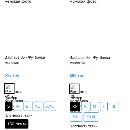
Bauhaus 05 - Футболка
Bauhaus 05 - Футболка
женская
мужская
550 грн
560 грн
Размер
Размер
S
M
L
XL
XXL
XS
S
M
L
XL
Плотность ткани
XXL
XXXL
150 г/кв.м
Плотность ткани