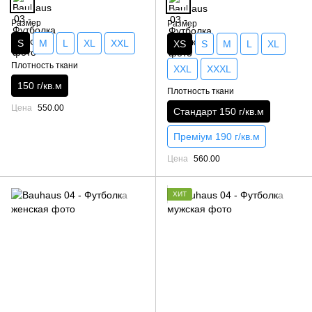
Размер
Размер
S
M
L
XL
XXL
XS
S
M
L
XL
Плотность ткани
XXL
XXXL
150 г/кв.м
Плотность ткани
Цена
550.00
Стандарт 150 г/кв.м
Преміум 190 г/кв.м
Цена
560.00
ХИТ