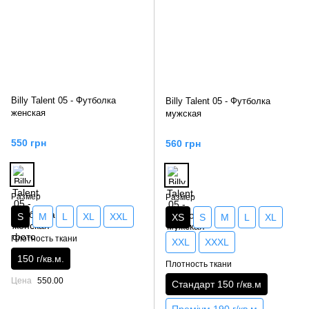
Billy Talent 05 - Футболка
Billy Talent 05 - Футболка
женская
мужская
550 грн
560 грн
Размер
Размер
S
M
L
XL
XXL
XS
S
M
L
XL
Плотность ткани
XXL
XXXL
150 г/кв.м.
Плотность ткани
Цена
550.00
Стандарт 150 г/кв.м
Преміум 190 г/кв.м