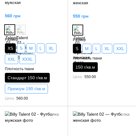
мужская
женская
560 грн
550 грн
Размер
Размер
XS
S
M
L
XL
S
M
L
XL
XXL
Плотность ткани
XXL
XXXL
150 г/кв.м
Плотность ткани
Цена
550.00
Стандарт 150 г/кв.м
Преміум 190 г/кв.м
Цена
560.00