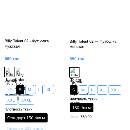
Billy Talent 02 - Футболка
Billy Talent 02 — Футболка
мужская
женская
560 грн
550 грн
Размер
Размер
XS
S
M
L
XL
S
M
L
XL
XXL
Плотность ткани
XXL
XXXL
150 г/кв.м
Плотность ткани
Цена
550.00
Стандарт 150 г/кв.м
Преміум 190 г/кв.м