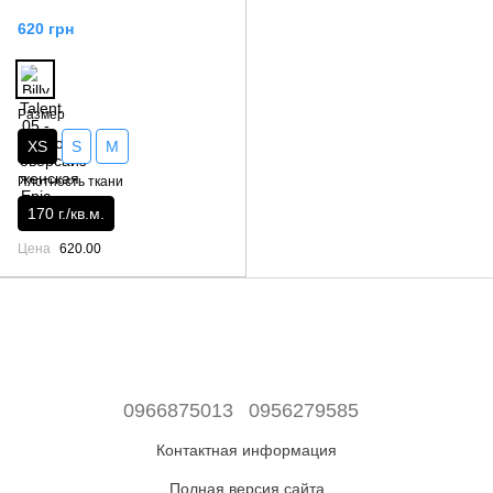
620 грн
Размер
XS
S
M
Плотность ткани
170 г./кв.м.
Цена
620.00
0966875013
0956279585
Контактная информация
Полная версия сайта