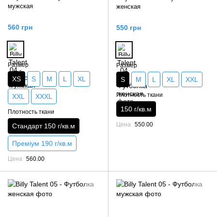
мужская
женская
560 грн
550 грн
Размер
Размер
XS
S
M
L
XL
S
M
L
XL
XXL
Плотность ткани
XXL
XXXL
150 г/кв.м
Плотность ткани
Цена
550.00
Стандарт 150 г/кв.м
Преміум 190 г/кв.м
Цена
560.00