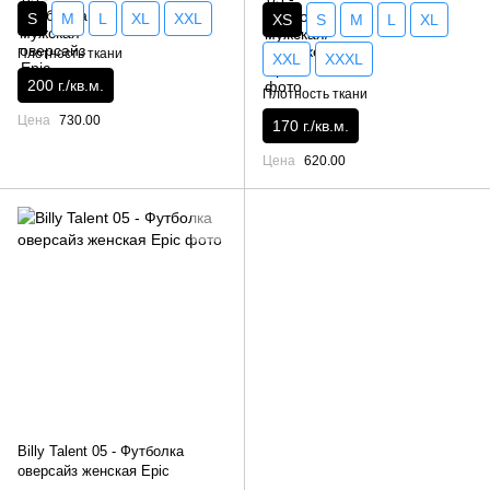
S
M
L
XL
XXL
XS
S
M
L
XL
Плотность ткани
XXL
XXXL
200 г./кв.м.
Плотность ткани
Цена
730.00
170 г./кв.м.
Цена
620.00
Billy Talent 05 - Футболка
оверсайз женская Epic