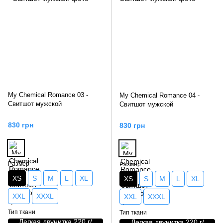
My Chemical Romance 03 -
My Chemical Romance 04 -
Свитшот мужской
Свитшот мужской
830 грн
830 грн
Размер
Размер
XS
S
M
L
XL
XS
S
M
L
XL
XXL
XXXL
XXL
XXXL
Тип ткани
Тип ткани
Легкая двунитка 220 г/
Легкая двунитка 220 г/