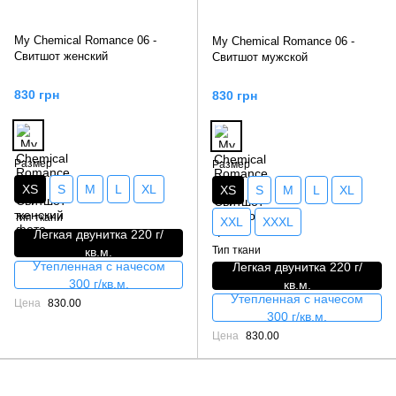
My Chemical Romance 06 -
My Chemical Romance 06 -
Свитшот женский
Свитшот мужской
830 грн
830 грн
Размер
Размер
XS
S
M
L
XL
XS
S
M
L
XL
Тип ткани
XXL
XXXL
Легкая двунитка 220 г/
Тип ткани
кв.м.
Утепленная с начесом
Легкая двунитка 220 г/
300 г/кв.м.
кв.м.
Утепленная с начесом
Цена
830.00
300 г/кв.м.
Цена
830.00