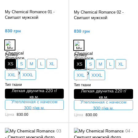
My Chemical Romance 01 -
My Chemical Romance 02 -
Свитшот мужской
Свитшот мужской
830 грн
830 грн
Размер
Размер
XS
S
M
L
XL
XS
S
M
L
XL
XXL
XXXL
XXL
XXXL
Тип ткани
Тип ткани
Легкая двунитка 220 г/
Легкая двунитка 220 г/
кв.м.
кв.м.
Утепленная с начесом
Утепленная с начесом
300 г/кв.м.
300 г/кв.м.
Цена
830.00
Цена
830.00