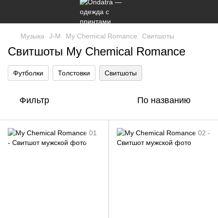
Музыка
J-M
My Chemical Romance
Свитшоты
Свитшоты My Chemical Romance
Футболки
Толстовки
Свитшоты
Фильтр
По названию