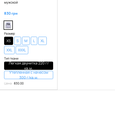
мужской
830 грн
Размер
XS
S
M
L
XL
XXL
XXXL
Тип ткани
Легкая двунитка 220 г/
кв.м.
Утепленная с начесом
300 г/кв.м.
Цена
830.00