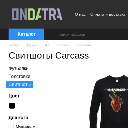
Перейти к основному контенту
О нас
Оплата и доставка
Договор публичной офер
Каталог
Главная
Музыка
A-C
Carcass
Свитшоты
Свитшоты Carcass
Футболки
Толстовки
Свитшоты
Цвет
Для кого
3
Мужчинам