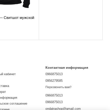
 — Свитшот мужской
Контактная информация
ый кабинет
0966875013
0956279585
ставка
Перезвонить вам?
врат
0966875013
информация
0966875013
ьское соглашение
ondatrashop@gmail.com
газине