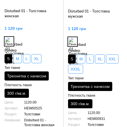
Disturbed 01 - Толстовка
Disturbed 01 - Толстовка
женская
мужская
1 120 грн
1 120 грн
Размер
Размер
S
M
L
XL
S
M
L
XL
XXL
Тип ткани
XXXL
Трехнитка с начесом
Тип ткани
Плотность ткани
Трехнитка с начесом
300 г/кв.м.
Плотность ткани
Цена
1120.00
300 г/кв.м.
Артикул
HEW00525
Цена
1120.00
Раздел
Толстовки
Артикул
HEM00931
Название
Disturbed 01 -
Раздел
Толстовки
Толстовка женская