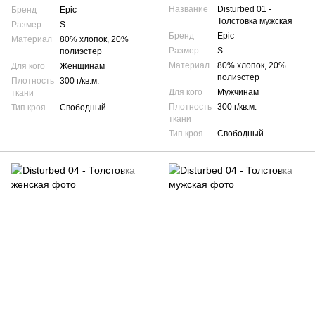
Название
Disturbed 01 -
Бренд
Epic
Толстовка мужская
Размер
S
Бренд
Epic
Материал
80% хлопок, 20%
Размер
S
полиэстер
Материал
80% хлопок, 20%
Для кого
Женщинам
полиэстер
Плотность
300 г/кв.м.
Для кого
Мужчинам
ткани
Плотность
300 г/кв.м.
Тип кроя
Свободный
ткани
Тип кроя
Свободный