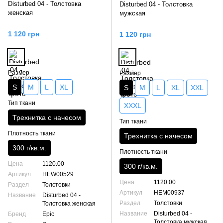
Disturbed 04 - Толстовка
Disturbed 04 - Толстовка
женская
мужская
1 120 грн
1 120 грн
Размер
Размер
S
M
L
XL
S
M
L
XL
XXL
Тип ткани
XXXL
Трехнитка с начесом
Тип ткани
Плотность ткани
Трехнитка с начесом
300 г/кв.м.
Плотность ткани
Цена
1120.00
300 г/кв.м.
Артикул
HEW00529
Цена
1120.00
Раздел
Толстовки
Артикул
HEM00937
Название
Disturbed 04 -
Раздел
Толстовки
Толстовка женская
Название
Disturbed 04 -
Бренд
Epic
Толстовка мужская