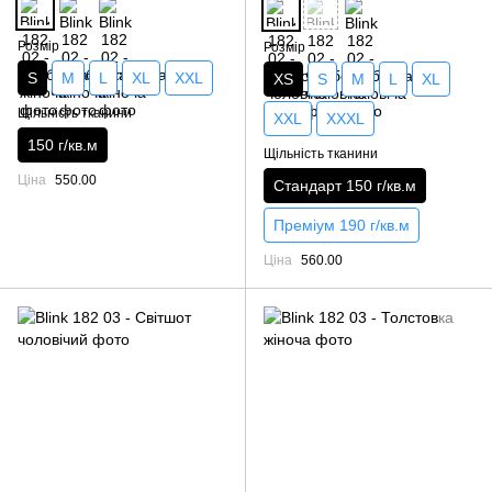
Розмір
Розмір
S
M
L
XL
XXL
XS
S
M
L
XL
Щільність тканини
XXL
XXXL
150 г/кв.м
Щільність тканини
Ціна
550.00
Стандарт 150 г/кв.м
Преміум 190 г/кв.м
Ціна
560.00