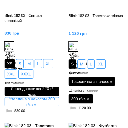
Blink 182 03 - Світшот
Blink 182 03 - Толстовка жіноча
чоловічий
830 грн
1 120 грн
Розмір
Розмір
XS
S
M
L
XL
S
M
L
XL
Тип тканини
XXL
XXXL
Трьохнитка з начосом
Тип тканини
Легка двохнитка 220 г/
Щільність тканини
кв.м.
Утеплена з начосом 300
300 г/кв.м.
г/кв.м.
Ціна
1120.00
Ціна
830.00