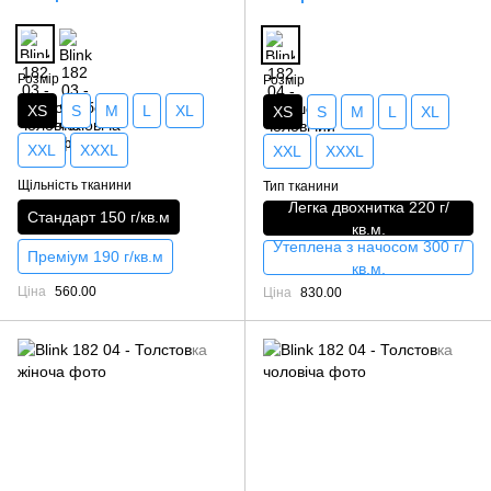
Розмір
Розмір
XS
S
M
L
XL
XS
S
M
L
XL
XXL
XXXL
XXL
XXXL
Щільність тканини
Тип тканини
Легка двохнитка 220 г/
Стандарт 150 г/кв.м
кв.м.
Утеплена з начосом 300 г/
Преміум 190 г/кв.м
кв.м.
Ціна
560.00
Ціна
830.00