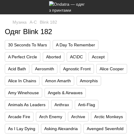
Музика
A-C
Blink 182
Одяг Blink 182
30 Seconds To Mars
A Day To Remember
A Perfect Circle
Aborted
AC\DC
Accept
Acid Bath
Aerosmith
Agnostic Front
Alice Cooper
Alice In Chains
Amon Amarth
Amorphis
Amy Winehouse
Angels & Airwaves
Animals As Leaders
Anthrax
Anti-Flag
Arcade Fire
Arch Enemy
Archive
Arctic Monkeys
As I Lay Dying
Asking Alexandria
Avenged Sevenfold