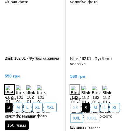
Blink 182 01 - Футболка жіноча
Blink 182 01 - Футболка
чоловіча
550 грн
560 грн
Розмір
Розмір
S
M
L
XL
XXL
XS
S
M
L
XL
Щільність тканини
XXL
XXXL
150 г/кв.м
Щільність тканини