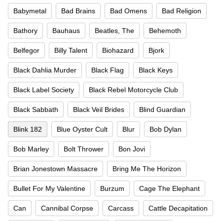
Babymetal
Bad Brains
Bad Omens
Bad Religion
Bathory
Bauhaus
Beatles, The
Behemoth
Belfegor
Billy Talent
Biohazard
Bjork
Black Dahlia Murder
Black Flag
Black Keys
Black Label Society
Black Rebel Motorcycle Club
Black Sabbath
Black Veil Brides
Blind Guardian
Blink 182
Blue Oyster Cult
Blur
Bob Dylan
Bob Marley
Bolt Thrower
Bon Jovi
Brian Jonestown Massacre
Bring Me The Horizon
Bullet For My Valentine
Burzum
Cage The Elephant
Can
Cannibal Corpse
Carcass
Cattle Decapitation