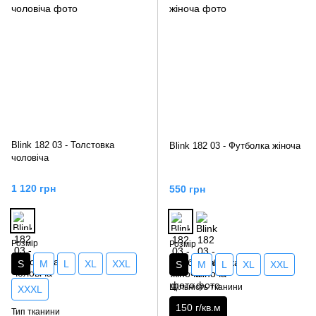
Blink 182 03 - Толстовка
Blink 182 03 - Футболка жіноча
чоловіча
1 120 грн
550 грн
Розмір
Розмір
S
M
L
XL
XXL
S
M
L
XL
XXL
Щільність тканини
XXXL
150 г/кв.м
Тип тканини