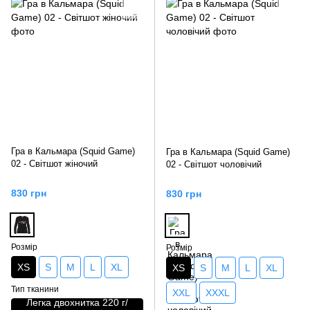
Гра в Кальмара (Squid Game)
Гра в Кальмара (Squid Game)
02 - Світшот жіночий
02 - Світшот чоловічий
830 грн
830 грн
Розмір
Розмір
XS
S
M
L
XL
XS
S
M
L
XL
Тип тканини
XXL
XXXL
Легка двохнитка 220 г/