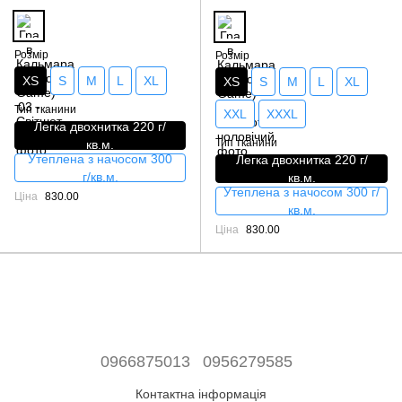
Розмір
Розмір
XS
S
M
L
XL
XS
S
M
L
XL
Тип тканини
XXL
XXXL
Легка двохнитка 220 г/
Тип тканини
кв.м.
Утеплена з начосом 300
Легка двохнитка 220 г/
г/кв.м.
кв.м.
Утеплена з начосом 300 г/
Ціна
830.00
кв.м.
Ціна
830.00
0966875013
0956279585
Контактна інформація