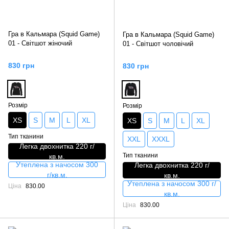
Гра в Кальмара (Squid Game)
Гра в Кальмара (Squid Game)
01 - Світшот жіночий
01 - Світшот чоловічий
830 грн
830 грн
Розмір
Розмір
XS
S
M
L
XL
XS
S
M
L
XL
Тип тканини
XXL
XXXL
Легка двохнитка 220 г/
Тип тканини
кв.м.
Утеплена з начосом 300
Легка двохнитка 220 г/
г/кв.м.
кв.м.
Утеплена з начосом 300 г/
Ціна
830.00
кв.м.
Ціна
830.00