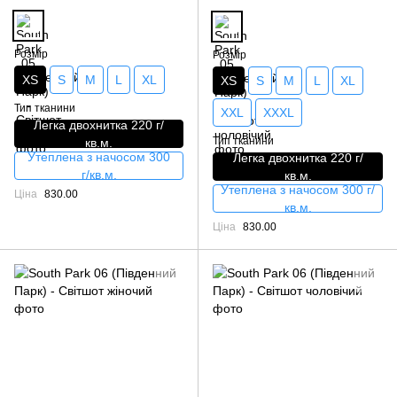
Розмір
Розмір
XS
S
M
L
XL
XS
S
M
L
XL
Тип тканини
XXL
XXXL
Легка двохнитка 220 г/
Тип тканини
кв.м.
Утеплена з начосом 300
Легка двохнитка 220 г/
г/кв.м.
кв.м.
Утеплена з начосом 300 г/
Ціна
830.00
кв.м.
Ціна
830.00