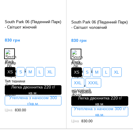
South Park 06 (Південний Парк)
South Park 06 (Південний Парк)
- Світшот жіночий
- Світшот чоловічий
830 грн
830 грн
Розмір
Розмір
XS
S
M
L
XL
XS
S
M
L
XL
Тип тканини
XXL
XXXL
Легка двохнитка 220 г/
Тип тканини
кв.м.
Утеплена з начосом 300
Легка двохнитка 220 г/
г/кв.м.
кв.м.
Утеплена з начосом 300 г/
Ціна
830.00
кв.м.
Ціна
830.00