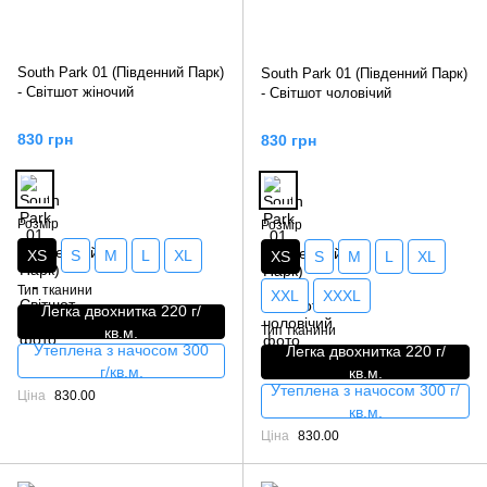
South Park 01 (Південний Парк)
South Park 01 (Південний Парк)
- Світшот жіночий
- Світшот чоловічий
830 грн
830 грн
Розмір
Розмір
XS
S
M
L
XL
XS
S
M
L
XL
Тип тканини
XXL
XXXL
Легка двохнитка 220 г/
Тип тканини
кв.м.
Утеплена з начосом 300
Легка двохнитка 220 г/
г/кв.м.
кв.м.
Утеплена з начосом 300 г/
Ціна
830.00
кв.м.
Ціна
830.00