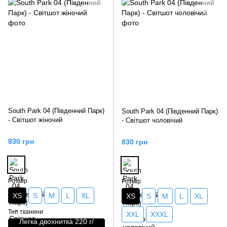
South Park 04 (Південний Парк)
South Park 04 (Південний Парк)
- Світшот жіночий
- Світшот чоловічий
830 грн
830 грн
Розмір
Розмір
XS
S
M
L
XL
XS
S
M
L
XL
Тип тканини
XXL
XXXL
Легка двохнитка 220 г/