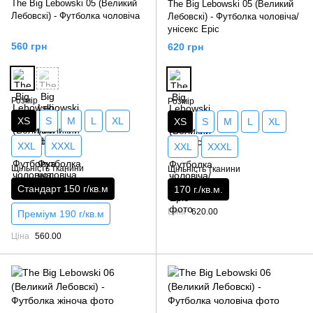
The Big Lebowski 05 (Великий
The Big Lebowski 05 (Великий
Лебовскі) - Футболка чоловіча
Лебовскі) - Футболка чоловіча/
унісекс Epic
560 грн
620 грн
Розмір
Розмір
XS
S
M
L
XL
XS
S
M
L
XL
XXL
XXXL
XXL
XXXL
Щільність тканини
Щільність тканини
Стандарт 150 г/кв.м
170 г./кв.м.
Ціна
620.00
Преміум 190 г/кв.м
Ціна
560.00