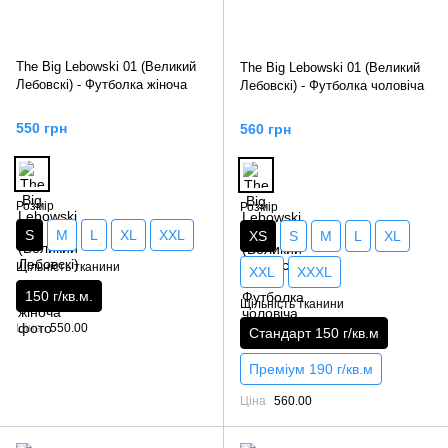
The Big Lebowski 01 (Великий
The Big Lebowski 01 (Великий
Лебовскі) - Футболка жіноча
Лебовскі) - Футболка чоловіча
550 грн
560 грн
Розмір
Розмір
S
M
L
XL
XXL
XS
S
M
L
XL
Щільність тканини
XXL
XXXL
150 г/кв.м.
Щільність тканини
Ціна
550.00
Стандарт 150 г/кв.м
Преміум 190 г/кв.м
Ціна
560.00