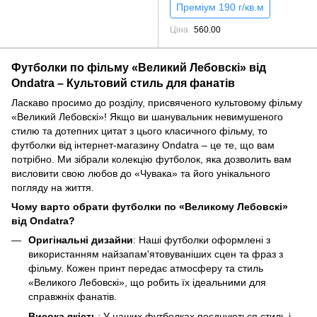
Преміум 190 г/кв.м
Ціна
560.00
Футболки по фільму «Великий Лебовскі» від
Ondatra – Культовий стиль для фанатів
Ласкаво просимо до розділу, присвяченого культовому фільму
«Великий Лебовскі»! Якщо ви шанувальник невимушеного
стилю та дотепних цитат з цього класичного фільму, то
футболки від інтернет-магазину Ondatra – це те, що вам
потрібно. Ми зібрали колекцію футболок, яка дозволить вам
висловити свою любов до «Чувака» та його унікального
погляду на життя.
Чому варто обрати футболки по «Великому Лебовскі»
від Ondatra?
Оригінальні дизайни
: Наші футболки оформлені з
використанням найзапам'ятовуваніших сцен та фраз з
фільму. Кожен принт передає атмосферу та стиль
«Великого Лебовскі», що робить їх ідеальними для
справжніх фанатів.
Висока якість
: У наших футболках поєднуються стиль і