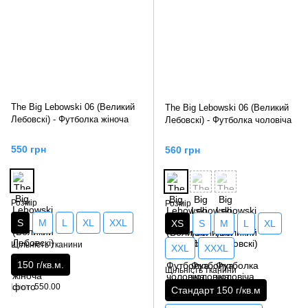
The Big Lebowski 06 (Великий
The Big Lebowski 06 (Великий
Лебовскі) - Футболка жіноча
Лебовскі) - Футболка чоловіча
550 грн
560 грн
Розмір
Розмір
S
M
L
XL
XXL
XS
S
M
L
XL
Щільність тканини
XXL
XXXL
150 г/кв.м.
Щільність тканини
Ціна
550.00
Стандарт 150 г/кв.м