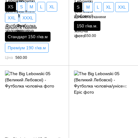
XS
S
M
L
XL
S
M
L
XL
XXL
Щільність тканини
XXL
XXXL
150 г/кв.м.
Щільність тканини
Ціна
550.00
Стандарт 150 г/кв.м
Преміум 190 г/кв.м
Ціна
560.00