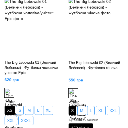
The Big Lebowski 01 (Великий
The Big Lebowski 02 (Великий
Лебовскі) - Футболка чоловіча/
Лебовскі) - Футболка жіноча
унісекс Epic
620 грн
550 грн
Розмір
Розмір
XS
S
M
L
XL
S
M
L
XL
XXL
Щільність тканини
XXL
XXXL