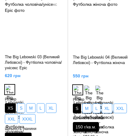
The Big Lebowski 03 (Великий
The Big Lebowski 04 (Великий
Лебовскі) - Футболка чоловіча/
Лебовскі) - Футболка жіноча
унісекс Epic
620 грн
550 грн
Розмір
Розмір
XS
S
M
L
XL
S
M
L
XL
XXL
Щільність тканини
XXL
XXXL
150 г/кв.м.
Щільність тканини