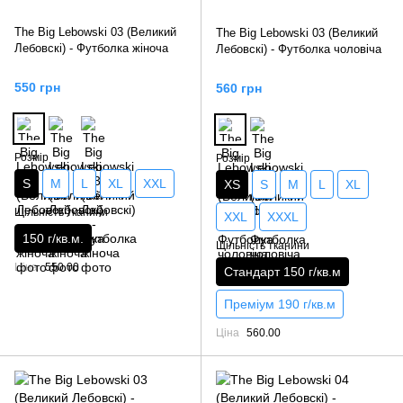
The Big Lebowski 03 (Великий
The Big Lebowski 03 (Великий
Лебовскі) - Футболка жіноча
Лебовскі) - Футболка чоловіча
550 грн
560 грн
Розмір
Розмір
S
M
L
XL
XXL
XS
S
M
L
XL
Щільність тканини
XXL
XXXL
150 г/кв.м.
Щільність тканини
Ціна
550.00
Стандарт 150 г/кв.м
Преміум 190 г/кв.м
Ціна
560.00