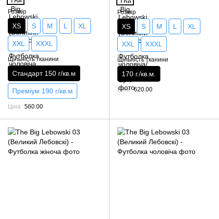
Розмір
Розмір
XS
S
M
L
XL
XS
S
M
L
XL
XXL
XXXL
XXL
XXXL
Щільність тканини
Щільність тканини
Стандарт 150 г/кв.м
170 г./кв.м.
Ціна
620.00
Преміум 190 г/кв.м
Ціна
560.00