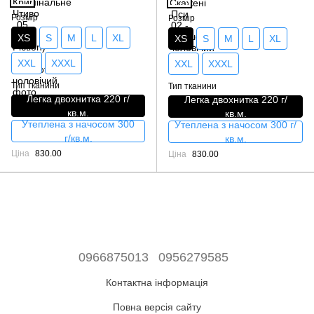
Розмір
Розмір
XS
S
M
L
XL
XS
S
M
L
XL
XXL
XXXL
XXL
XXXL
Тип тканини
Тип тканини
Легка двохнитка 220 г/
Легка двохнитка 220 г/
кв.м.
кв.м.
Утеплена з начосом 300
Утеплена з начосом 300 г/
г/кв.м.
кв.м.
Ціна
830.00
Ціна
830.00
0966875013
0956279585
Контактна інформація
Повна версія сайту