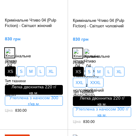
Кримінальне Чтиво 04 (Pulp
Кримінальне Чтиво 04 (Pulp
Fiction) - Світшот жіночий
Fiction) - Світшот чоловічий
830 грн
830 грн
Розмір
Розмір
XS
S
M
L
XL
XS
S
M
L
XL
Тип тканини
XXL
XXXL
Легка двохнитка 220 г/
Тип тканини
кв.м.
Утеплена з начосом 300
Легка двохнитка 220 г/
г/кв.м.
кв.м.
Утеплена з начосом 300 г/
Ціна
830.00
кв.м.
Ціна
830.00