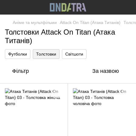
Аніме та мультфільми
Attack On Titan (Атака Титанів)
Толст
Толстовки Attack On Titan (Атака
Титанів)
Футболки
Толстовки
Світшоти
Фільтр
За назвою