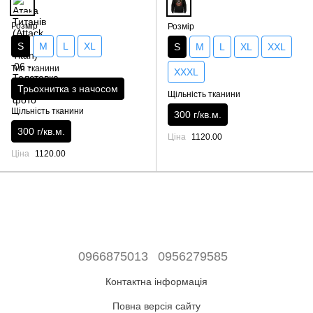
Розмір
Розмір
S
M
L
XL
S
M
L
XL
XXL
Тип тканини
XXXL
Трьохнитка з начосом
Щільність тканини
Щільність тканини
300 г/кв.м.
300 г/кв.м.
Ціна
1120.00
Ціна
1120.00
0966875013
0956279585
Контактна інформація
Повна версія сайту