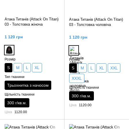
Атака Титанів (Attack On Titan)
Атака Титанів (Attack On Titan)
03 - Толстовка жіноча
03 - Толстовка чоловіча
1 120 грн
1 120 грн
Розмір
Розмір
S
M
L
XL
S
M
L
XL
XXL
Тип тканини
XXXL
Трьохнитка з начосом
Щільність тканини
Щільність тканини
300 г/кв.м.
300 г/кв.м.
Ціна
1120.00
Ціна
1120.00