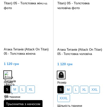
Атака Титанів (Attack On Titan)
Атака Титанів (Attack On Titan)
05 - Толстовка жіноча
05 - Толстовка чоловіча
1 120 грн
1 120 грн
Розмір
Розмір
S
M
L
XL
S
M
L
XL
XXL
Тип тканини
XXXL
Трьохнитка з начосом
Щільність тканини