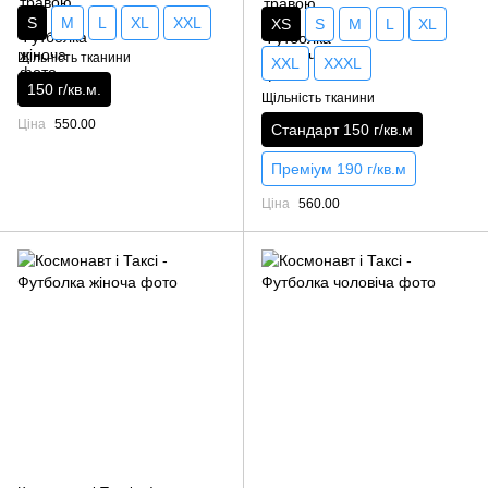
S
M
L
XL
XXL
XS
S
M
L
XL
Щільність тканини
XXL
XXXL
150 г/кв.м.
Щільність тканини
Ціна
550.00
Стандарт 150 г/кв.м
Преміум 190 г/кв.м
Ціна
560.00