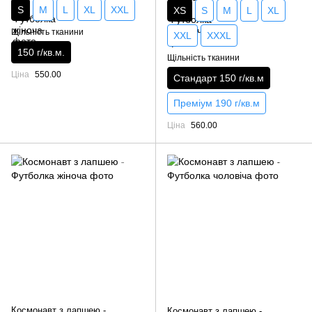
S
M
L
XL
XXL
XS
S
M
L
XL
Щільність тканини
XXL
XXXL
150 г/кв.м.
Щільність тканини
Ціна
550.00
Стандарт 150 г/кв.м
Преміум 190 г/кв.м
Ціна
560.00
Космонавт з лапшею -
Космонавт з лапшею -