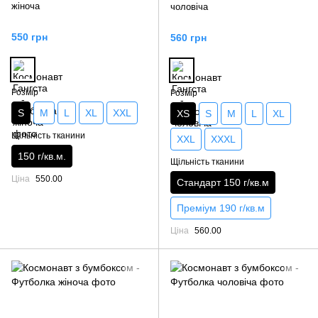
жіноча
чоловіча
550 грн
560 грн
Розмір
Розмір
S
M
L
XL
XXL
XS
S
M
L
XL
Щільність тканини
XXL
XXXL
150 г/кв.м.
Щільність тканини
Ціна
550.00
Стандарт 150 г/кв.м
Преміум 190 г/кв.м
Ціна
560.00