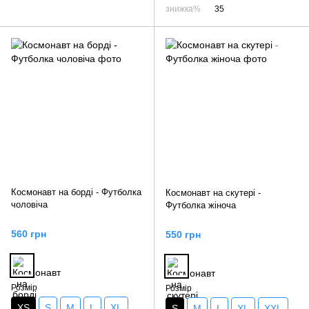
знижка%
35
Космонавт на борді - Футболка
Космонавт на скутері -
чоловіча
Футболка жіноча
560 грн
550 грн
Розмір
Розмір
XS
S
M
L
XL
S
M
L
XL
XXL