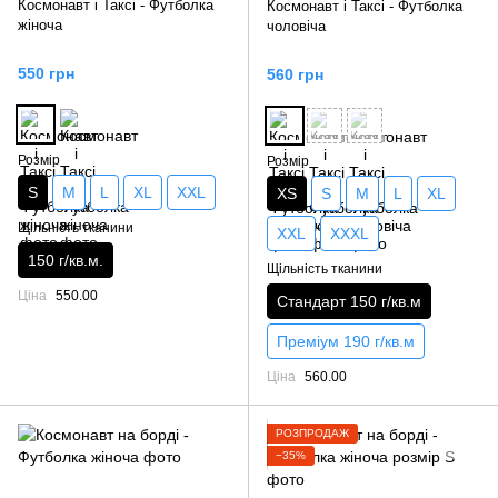
Космонавт і Таксі - Футболка
Космонавт і Таксі - Футболка
жіноча
чоловіча
550 грн
560 грн
Розмір
Розмір
S
M
L
XL
XXL
XS
S
M
L
XL
Щільність тканини
XXL
XXXL
150 г/кв.м.
Щільність тканини
Ціна
550.00
Стандарт 150 г/кв.м
Преміум 190 г/кв.м
Ціна
560.00
РОЗПРОДАЖ
−35%