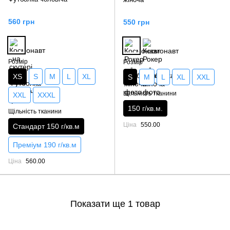
560 грн
550 грн
Розмір
Розмір
XS
S
M
L
XL
S
M
L
XL
XXL
Щільність тканини
XXL
XXXL
150 г/кв.м.
Щільність тканини
Ціна
550.00
Стандарт 150 г/кв.м
Преміум 190 г/кв.м
Ціна
560.00
Показати ще 1 товар