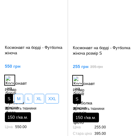
Космонавт на борді - Футболка
Космонавт на борді - Футболка
жіноча
жіноча розмір S
550 грн
255 грн
395 грн
Розмір
Розмір
S
M
L
XL
XXL
S
Щільність тканини
Щільність тканини
150 г/кв.м.
150 г/кв.м.
Ціна
550.00
Ціна
255.00
Стара ціна
395.00