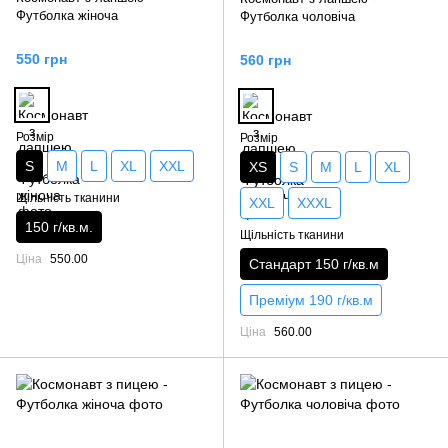
Футболка жіноча
Футболка чоловіча
550 грн
560 грн
Розмір
Розмір
S
M
L
XL
XXL
XS
S
M
L
XL
Щільність тканини
XXL
XXXL
150 г/кв.м.
Щільність тканини
Ціна
550.00
Стандарт 150 г/кв.м
Преміум 190 г/кв.м
Ціна
560.00