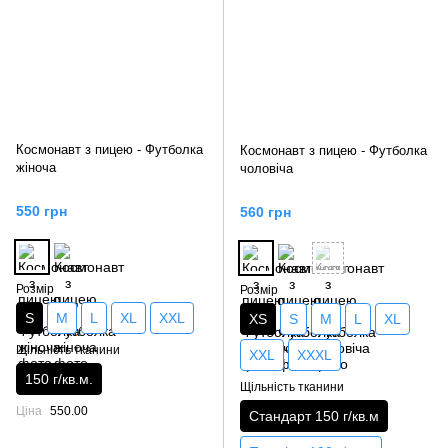
Космонавт з пицею - Футболка
Космонавт з пицею - Футболка
жіноча
чоловіча
550 грн
560 грн
Розмір
Розмір
S
M
L
XL
XXL
XS
S
M
L
XL
Щільність тканини
XXL
XXXL
150 г/кв.м.
Щільність тканини
Ціна
550.00
Стандарт 150 г/кв.м