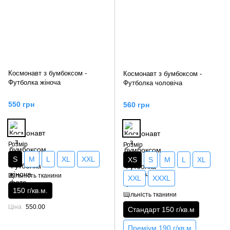
Космонавт з бумбоксом -
Космонавт з бумбоксом -
Футболка жіноча
Футболка чоловіча
550 грн
560 грн
Розмір
Розмір
S
M
L
XL
XXL
XS
S
M
L
XL
Щільність тканини
XXL
XXXL
150 г/кв.м.
Щільність тканини
Ціна
550.00
Стандарт 150 г/кв.м
Преміум 190 г/кв.м