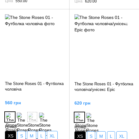
Ціна
550.00
Ціна
620.00
The Stone Roses 01 - Футболка
The Stone Roses 01 - Футболка
чоловіча
чоловіча/унісекс Epic
560 грн
620 грн
Розмір
Розмір
XS
S
M
L
XL
XS
S
M
L
XL