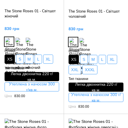
The Stone Roses 01 - Світшот
The Stone Roses 01 - Світшот
жіночий
чоловічий
830 грн
830 грн
Розмір
Розмір
XS
S
M
L
XL
XS
S
M
L
XL
Тип тканини
XXL
XXXL
Легка двохнитка 220 г/
Тип тканини
кв.м.
Утеплена з начосом 300
Легка двохнитка 220 г/
г/кв.м.
кв.м.
Утеплена з начосом 300 г/
Ціна
830.00
кв.м.
Ціна
830.00