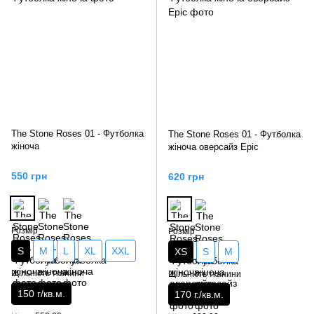
The Stone Roses 01 - Футболка
The Stone Roses 01 - Футболка
жіноча
жіноча оверсайз Epic
550 грн
620 грн
Розмір
Розмір
S
M
L
XL
XXL
XS
S
M
Щільність тканини
Щільність тканини
150 г/кв.м.
170 г./кв.м.