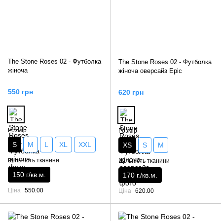
The Stone Roses 02 - Футболка
The Stone Roses 02 - Футболка
жіноча
жіноча оверсайз Epic
550 грн
620 грн
Розмір
Розмір
S
M
L
XL
XXL
XS
S
M
Щільність тканини
Щільність тканини
150 г/кв.м.
170 г./кв.м.
Ціна
550.00
Ціна
620.00