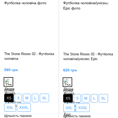
The Stone Roses 02 - Футболка
The Stone Roses 02 - Футболка
чоловіча
чоловіча/унісекс Epic
560 грн
620 грн
Розмір
Розмір
XS
S
M
L
XL
XS
S
M
L
XL
XXL
XXXL
XXL
XXXL
Щільність тканини
Щільність тканини