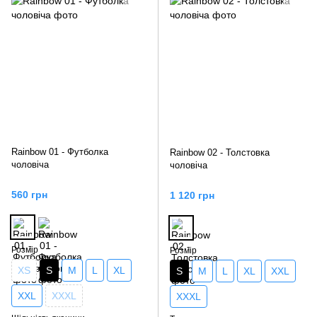
Rainbow 01 - Футболка
Rainbow 02 - Толстовка
чоловіча
чоловіча
560 грн
1 120 грн
Розмір
Розмір
XS
S
M
L
XL
S
M
L
XL
XXL
XXL
XXXL
XXXL