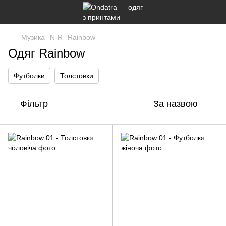
Музика
N-R
Rainbow
Одяг Rainbow
Футболки
Толстовки
Фільтр
За назвою