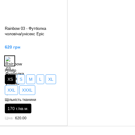
Rainbow 03 - Футболка
чоловіча/унісекс Epic
620 грн
Розмір
XS
S
M
L
XL
XXL
XXXL
Щільність тканини
170 г./кв.м.
Ціна
620.00