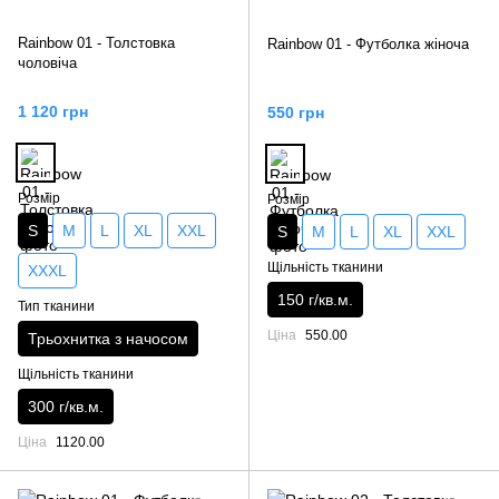
Rainbow 01 - Толстовка
Rainbow 01 - Футболка жіноча
чоловіча
1 120 грн
550 грн
Розмір
Розмір
S
M
L
XL
XXL
S
M
L
XL
XXL
Щільність тканини
XXXL
150 г/кв.м.
Тип тканини
Ціна
550.00
Трьохнитка з начосом
Щільність тканини
300 г/кв.м.
Ціна
1120.00