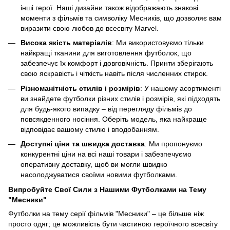
інші герої. Наші дизайни також відображають знакові
моменти з фільмів та символіку Месників, що дозволяє вам
виразити свою любов до всесвіту Marvel.
Висока якість матеріалів
: Ми використовуємо тільки
найкращі тканини для виготовлення футболок, що
забезпечує їх комфорт і довговічність. Принти зберігають
свою яскравість і чіткість навіть після численних стирок.
Різноманітність стилів і розмірів
: У нашому асортименті
ви знайдете футболки різних стилів і розмірів, які підходять
для будь-якого випадку – від перегляду фільмів до
повсякденного носіння. Оберіть модель, яка найкраще
відповідає вашому стилю і вподобанням.
Доступні ціни та швидка доставка
: Ми пропонуємо
конкурентні ціни на всі наші товари і забезпечуємо
оперативну доставку, щоб ви могли швидко
насолоджуватися своїми новими футболками.
Випробуйте Свої Сили з Нашими Футболками на Тему
"Месники"
Футболки на тему серії фільмів "Месники" – це більше ніж
просто одяг; це можливість бути частиною героїчного всесвіту