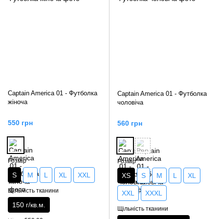
Captain America 01 - Футболка
Captain America 01 - Футболка
жіноча
чоловіча
550 грн
560 грн
Розмір
Розмір
S
M
L
XL
XXL
XS
S
M
L
XL
Щільність тканини
XXL
XXXL
150 г/кв.м.
Щільність тканини