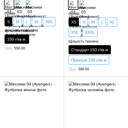
Розмір
Розмір
S
M
L
XL
XXL
XS
S
M
L
XL
Щільність тканини
XXL
XXXL
150 г/кв.м.
Щільність тканини
Ціна
550.00
Стандарт 150 г/кв.м
Преміум 190 г/кв.м
Ціна
560.00