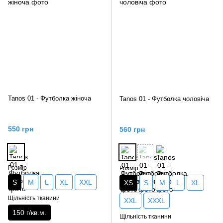
Tanos 01 - Футболка жіноча
Tanos 01 - Футболка чоловіча
550 грн
560 грн
Розмір
Розмір
S
M
L
XL
XXL
XS
S
M
L
XL
Щільність тканини
XXL
XXXL
150 г/кв.м.
Щільність тканини