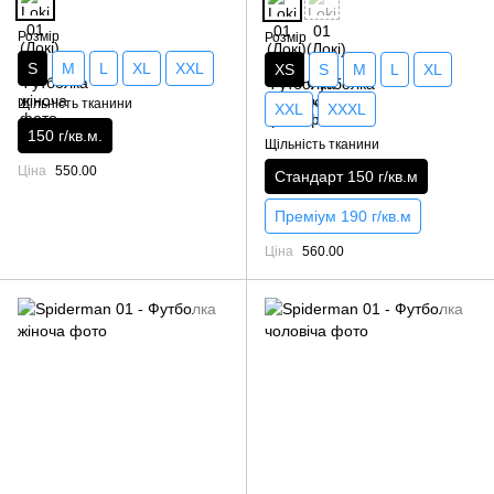
Розмір
Розмір
S
M
L
XL
XXL
XS
S
M
L
XL
Щільність тканини
XXL
XXXL
150 г/кв.м.
Щільність тканини
Ціна
550.00
Стандарт 150 г/кв.м
Преміум 190 г/кв.м
Ціна
560.00