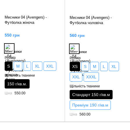
Месники 04 (Avengers) -
Месники 04 (Avengers) -
Футболка жіноча
Футболка чоловіча
550 грн
560 грн
Розмір
Розмір
S
M
L
XL
XXL
XS
S
M
L
XL
Щільність тканини
XXL
XXXL
150 г/кв.м.
Щільність тканини
Ціна
550.00
Стандарт 150 г/кв.м
Преміум 190 г/кв.м
Ціна
560.00