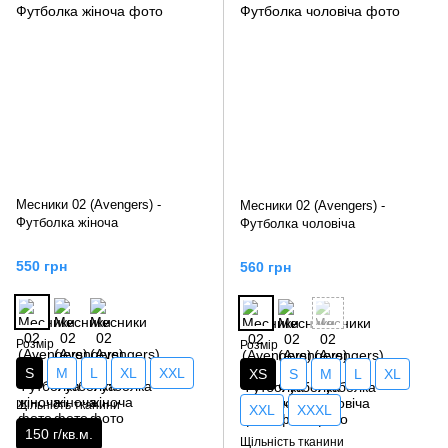
Месники 02 (Avengers) -
Месники 02 (Avengers) -
Футболка жіноча
Футболка чоловіча
550 грн
560 грн
Розмір
Розмір
S
M
L
XL
XXL
XS
S
M
L
XL
Щільність тканини
XXL
XXXL
150 г/кв.м.
Щільність тканини