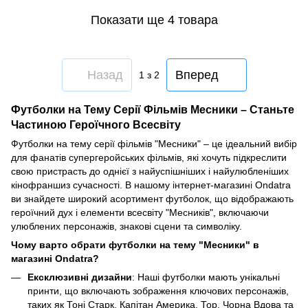
Показати ще 4 товара
Назад
Вперед
1
з 2
Футболки на Тему Серії Фільмів Месники – Станьте
Частиною Героїчного Всесвіту
Футболки на тему серії фільмів "Месники" – це ідеальний вибір
для фанатів супергеройських фільмів, які хочуть підкреслити
свою пристрасть до однієї з найуспішніших і найулюбленіших
кінофраншиз сучасності. В нашому інтернет-магазині Ondatra
ви знайдете широкий асортимент футболок, що відображають
героїчний дух і елементи всесвіту "Месників", включаючи
улюблених персонажів, знакові сцени та символіку.
Чому варто обрати футболки на тему "Месники" в
магазині Ondatra?
Ексклюзивні дизайни
: Наші футболки мають унікальні
принти, що включають зображення ключових персонажів,
таких як Тоні Старк, Капітан Америка, Тор, Чорна Вдова та