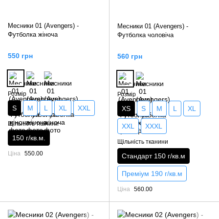
Месники 01 (Avengers) -
Месники 01 (Avengers) -
Футболка жіноча
Футболка чоловіча
550 грн
560 грн
Розмір
Розмір
S
M
L
XL
XXL
XS
S
M
L
XL
Щільність тканини
XXL
XXXL
150 г/кв.м.
Щільність тканини
Ціна
550.00
Стандарт 150 г/кв.м
Преміум 190 г/кв.м
Ціна
560.00