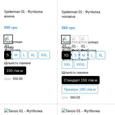
Spiderman 01 - Футболка
Spiderman 01 - Футболка
жіноча
чоловіча
550 грн
560 грн
Розмір
Розмір
S
M
L
XL
XXL
XS
S
M
L
XL
Щільність тканини
XXL
XXXL
150 г/кв.м.
Щільність тканини
Ціна
550.00
Стандарт 150 г/кв.м
Преміум 190 г/кв.м
Ціна
560.00