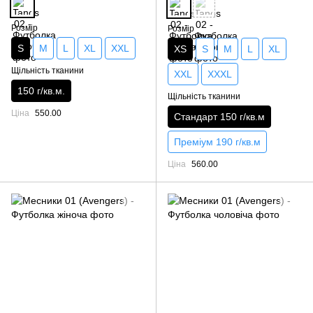
Розмір
Розмір
S
M
L
XL
XXL
XS
S
M
L
XL
Щільність тканини
XXL
XXXL
150 г/кв.м.
Щільність тканини
Ціна
550.00
Стандарт 150 г/кв.м
Преміум 190 г/кв.м
Ціна
560.00