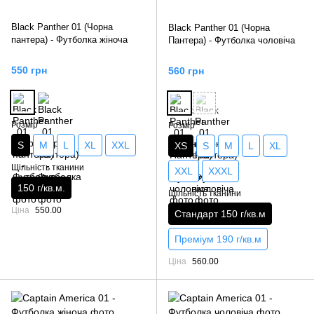
Black Panther 01 (Чорна
Black Panther 01 (Чорна
пантера) - Футболка жіноча
Пантера) - Футболка чоловіча
550 грн
560 грн
Розмір
Розмір
S
M
L
XL
XXL
XS
S
M
L
XL
Щільність тканини
XXL
XXXL
150 г/кв.м.
Щільність тканини
Ціна
550.00
Стандарт 150 г/кв.м
Преміум 190 г/кв.м
Ціна
560.00