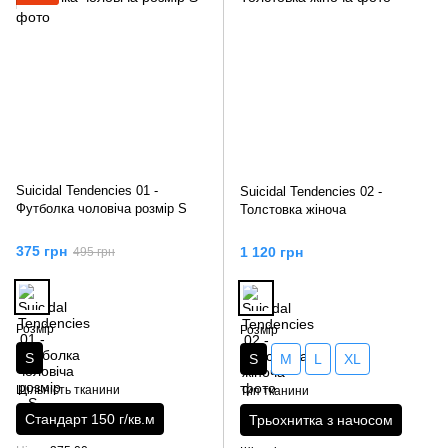
Suicidal Tendencies 01 -
Suicidal Tendencies 02 -
Футболка чоловіча розмір S
Толстовка жіноча
375 грн
1 120 грн
495 грн
Розмір
Розмір
S
S
M
L
XL
Щільність тканини
Тип тканини
Стандарт 150 г/кв.м
Трьохнитка з начосом