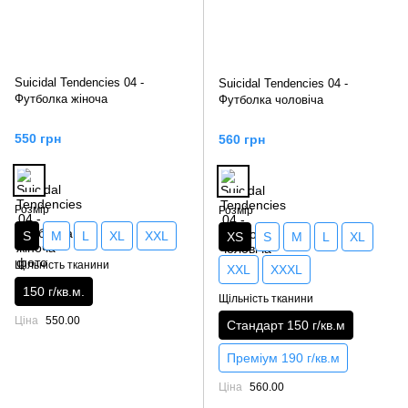
Suicidal Tendencies 04 -
Suicidal Tendencies 04 -
Футболка жіноча
Футболка чоловіча
550 грн
560 грн
Розмір
Розмір
S
M
L
XL
XXL
XS
S
M
L
XL
Щільність тканини
XXL
XXXL
150 г/кв.м.
Щільність тканини
Ціна
550.00
Стандарт 150 г/кв.м
Преміум 190 г/кв.м
Ціна
560.00