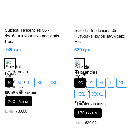
Suicidal Tendencies 06 -
Suicidal Tendencies 06 -
Футболка чоловіча оверсайз
Футболка чоловіча/унісекс
Epic
Epic
730 грн
620 грн
Розмір
Розмір
S
M
L
XL
XXL
XS
S
M
L
XL
Щільність тканини
XXL
XXXL
200 г./кв.м.
Щільність тканини
Ціна
730.00
170 г./кв.м.
Ціна
620.00