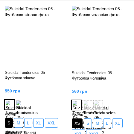
Suicidal Tendencies 05 -
Suicidal Tendencies 05 -
Футболка жіноча
Футболка чоловіча
550 грн
560 грн
Розмір
Розмір
S
M
L
XL
XXL
XS
S
M
L
XL
Щільність тканини
XXL
XXXL