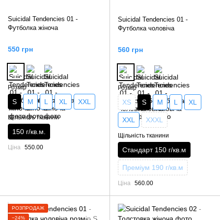
Suicidal Tendencies 01 -
Suicidal Tendencies 01 -
Футболка жіноча
Футболка чоловіча
550 грн
560 грн
Розмір
Розмір
S
M
L
XL
XXL
XS
S
M
L
XL
Щільність тканини
XXL
XXXL
150 г/кв.м.
Щільність тканини
Ціна
550.00
Стандарт 150 г/кв.м
Преміум 190 г/кв.м
Ціна
560.00
РОЗПРОДАЖ
−24%