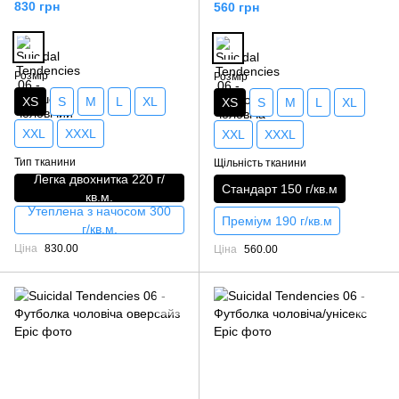
830 грн
560 грн
Розмір
Розмір
XS
S
M
L
XL
XS
S
M
L
XL
XXL
XXXL
XXL
XXXL
Тип тканини
Щільність тканини
Легка двохнитка 220 г/
Стандарт 150 г/кв.м
кв.м.
Утеплена з начосом 300
Преміум 190 г/кв.м
г/кв.м.
Ціна
830.00
Ціна
560.00