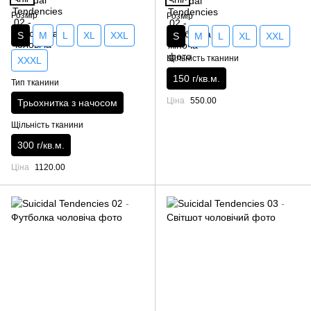
Розмір
Розмір
S
M
L
XL
XXL
S
M
L
XL
XXL
Щільність тканини
XXXL
150 г/кв.м.
Тип тканини
Ціна
550.00
Трьохнитка з начосом
Щільність тканини
300 г/кв.м.
Ціна
1120.00