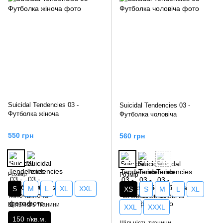
Suicidal Tendencies 03 -
Suicidal Tendencies 03 -
Футболка жіноча
Футболка чоловіча
550 грн
560 грн
Розмір
Розмір
S
M
L
XL
XXL
XS
S
M
L
XL
Щільність тканини
XXL
XXXL
150 г/кв.м.
Щільність тканини