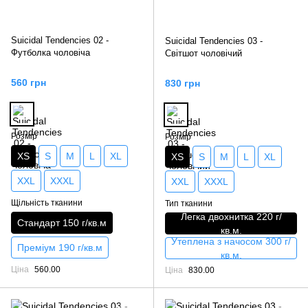
Suicidal Tendencies 02 -
Suicidal Tendencies 03 -
Футболка чоловіча
Світшот чоловічий
560 грн
830 грн
Розмір
Розмір
XS
S
M
L
XL
XS
S
M
L
XL
XXL
XXXL
XXL
XXXL
Щільність тканини
Тип тканини
Легка двохнитка 220 г/
Стандарт 150 г/кв.м
кв.м.
Утеплена з начосом 300 г/
Преміум 190 г/кв.м
кв.м.
Ціна
560.00
Ціна
830.00