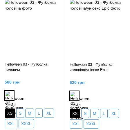
Helloween 03 - Футболка
Helloween 03 - Футболка
чоловіча
чоловіча/унісекс Epic
560 грн
620 грн
Розмір
Розмір
XS
S
M
L
XL
XS
S
M
L
XL
XXL
XXXL
XXL
XXXL