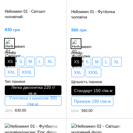
Helloween 01 - Світшот
Helloween 01 - Футболка
чоловічий
чоловіча
830 грн
560 грн
Розмір
Розмір
XS
S
M
L
XL
XS
S
M
L
XL
XXL
XXXL
XXL
XXXL
Тип тканини
Щільність тканини
Легка двохнитка 220 г/
Стандарт 150 г/кв.м
кв.м.
Утеплена з начосом 300
Преміум 190 г/кв.м
г/кв.м.
Ціна
830.00
Ціна
560.00