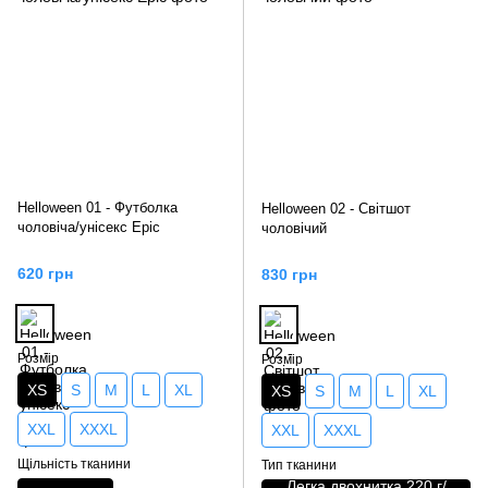
Helloween 01 - Футболка
Helloween 02 - Світшот
чоловіча/унісекс Epic
чоловічий
620 грн
830 грн
Розмір
Розмір
XS
S
M
L
XL
XS
S
M
L
XL
XXL
XXXL
XXL
XXXL
Щільність тканини
Тип тканини
Легка двохнитка 220 г/