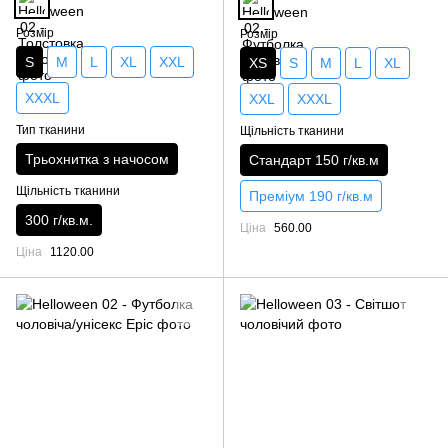
Розмір
Розмір
S
M
L
XL
XXL
XS
S
M
L
XL
XXXL
XXL
XXXL
Тип тканини
Щільність тканини
Трьохнитка з начосом
Стандарт 150 г/кв.м
Щільність тканини
Преміум 190 г/кв.м
300 г/кв.м.
Ціна
560.00
Ціна
1120.00