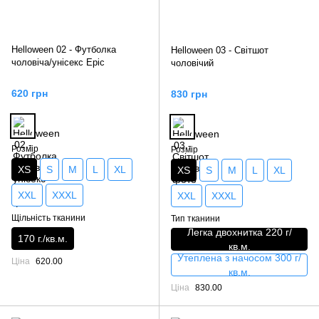
Helloween 02 - Футболка
Helloween 03 - Світшот
чоловіча/унісекс Epic
чоловічий
620 грн
830 грн
Розмір
Розмір
XS
S
M
L
XL
XS
S
M
L
XL
XXL
XXXL
XXL
XXXL
Щільність тканини
Тип тканини
Легка двохнитка 220 г/
170 г./кв.м.
кв.м.
Утеплена з начосом 300 г/
Ціна
620.00
кв.м.
Ціна
830.00