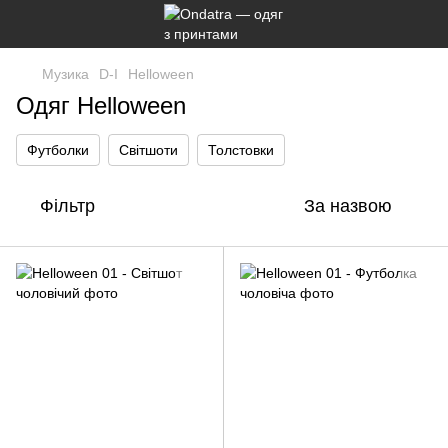
Музика
D-I
Helloween
Одяг Helloween
Футболки
Світшоти
Толстовки
Фільтр
За назвою