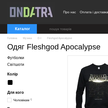
Перейти до основного контенту
Про нас
Оплата і доставк
Договір публічної оферти
Каталог
Головна
Музика
D-I
Fleshgod Apocalypse
Одяг Fleshgod Apocalypse
Футболки
Світшоти
Колір
Для кого
6
Чоловікам