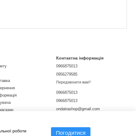
Контактна інформація
нету
0966875013
0956279585
ставка
Передзвонити вам?
вернення
0966875013
нформація
0966875013
тувача
ondatrashop@gmail.com
магазин
ічної оферти
м. Харків, вул. Культури 9
Мапа проїзду
альної роботи
Погодитися