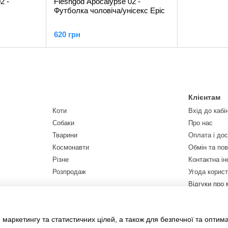
2 -
Fleshgod Apocalypse 02 -
Футболка чоловіча/унісекс Epic
620 грн
Клієнтам
Коти
Вхід до кабі
Собаки
Про нас
Тварини
Оплата і до
Космонавти
Обмін та по
Різне
Контактна і
Розпродаж
Угода корис
Відгуки про 
Договір публ
Мапа сайту
 маркетингу та статистичних цілей, а також для безпечної та оптим