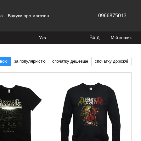
0966875013
ча
Відгуки про магазин
Вхід
Мій кошик
Укр
звою
за популярністю
спочатку дешевше
спочатку дорожчі