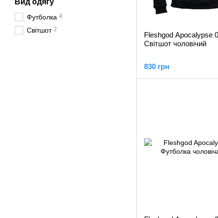
Вид одягу
4
Футболка
2
Світшот
Fleshgod Apocalypse 0
Світшот чоловічий
830 грн