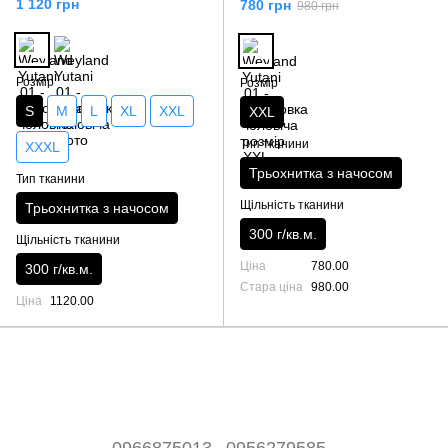
1 120 грн
780 грн
980 грн
Розмір
Розмір
S
M
L
XL
XXL
XXL
Тип тканини
XXXL
Трьохнитка з начосом
Тип тканини
Щільність тканини
Трьохнитка з начосом
300 г/кв.м.
Щільність тканини
Ціна
780.00
300 г/кв.м.
Стара ціна
980.00
Ціна
1120.00
0966875013
0956279585