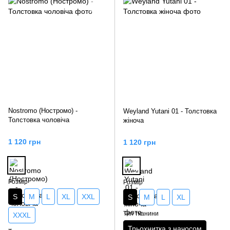
Nostromo (Ностромо) -
Weyland Yutani 01 - Толстовка
Толстовка чоловіча
жіноча
1 120 грн
1 120 грн
Розмір
Розмір
S
M
L
XL
XXL
S
M
L
XL
Тип тканини
XXXL
Трьохнитка з начосом