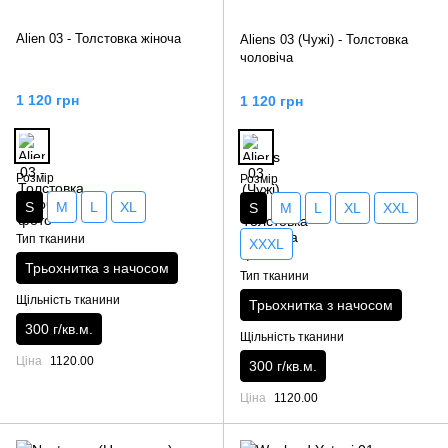
Alien 03 - Толстовка жіноча
Aliens 03 (Чужі) - Толстовка
чоловіча
1 120 грн
1 120 грн
Розмір
Розмір
S
M
L
XL
S
M
L
XL
XXL
Тип тканини
XXXL
Трьохнитка з начосом
Тип тканини
Щільність тканини
Трьохнитка з начосом
300 г/кв.м.
Щільність тканини
Ціна
1120.00
300 г/кв.м.
Ціна
1120.00