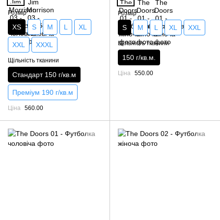
Розмір
Розмір
XS
S
M
L
XL
S
M
L
XL
XXL
Щільність тканини
XXL
XXXL
150 г/кв.м.
Щільність тканини
Ціна
550.00
Стандарт 150 г/кв.м
Преміум 190 г/кв.м
Ціна
560.00