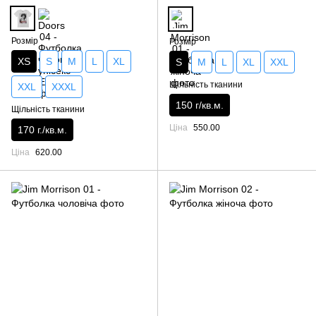
Розмір
Розмір
XS
S
M
L
XL
S
M
L
XL
XXL
Щільність тканини
XXL
XXXL
150 г/кв.м.
Щільність тканини
Ціна
550.00
170 г./кв.м.
Ціна
620.00