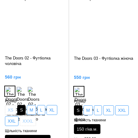
The Doors 02 - Футболка
The Doors 03 - Футболка жіноча
чоловіча
560 грн
550 грн
Розмір
Розмір
XS
S
M
L
XL
S
M
L
XL
XXL
Щільність тканини
XXL
XXXL
150 г/кв.м.
Щільність тканини