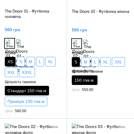
The Doors 01 - Футболка
The Doors 02 - Футболка жіноча
чоловіча
560 грн
550 грн
Розмір
Розмір
XS
S
M
L
XL
S
M
L
XL
XXL
Щільність тканини
XXL
XXXL
150 г/кв.м.
Щільність тканини
Ціна
550.00
Стандарт 150 г/кв.м
Преміум 190 г/кв.м
Ціна
560.00