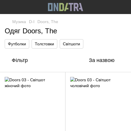
Музика
D-I
Doors, The
Одяг Doors, The
Футболки
Толстовки
Світшоти
Фільтр
За назвою