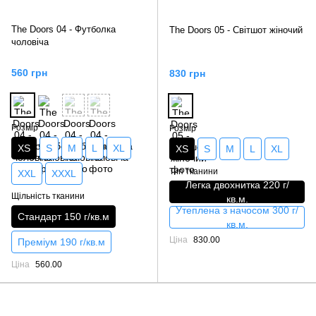
The Doors 04 - Футболка
The Doors 05 - Світшот жіночий
чоловіча
560 грн
830 грн
Розмір
Розмір
XS
S
M
L
XL
XS
S
M
L
XL
Тип тканини
XXL
XXXL
Легка двохнитка 220 г/
Щільність тканини
кв.м.
Утеплена з начосом 300 г/
Стандарт 150 г/кв.м
кв.м.
Ціна
830.00
Преміум 190 г/кв.м
Ціна
560.00