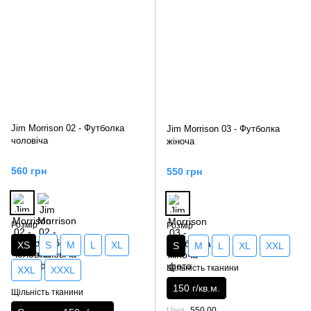
Jim Morrison 02 - Футболка
Jim Morrison 03 - Футболка
чоловіча
жіноча
560 грн
550 грн
Розмір
Розмір
XS
S
M
L
XL
S
M
L
XL
XXL
Щільність тканини
XXL
XXXL
150 г/кв.м.
Щільність тканини
Ціна
550.00