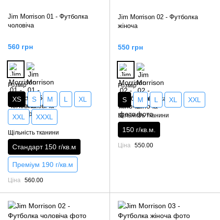
Jim Morrison 01 - Футболка
Jim Morrison 02 - Футболка
чоловіча
жіноча
560 грн
550 грн
Розмір
Розмір
XS
S
M
L
XL
S
M
L
XL
XXL
Щільність тканини
XXL
XXXL
150 г/кв.м.
Щільність тканини
Ціна
550.00
Стандарт 150 г/кв.м
Преміум 190 г/кв.м
Ціна
560.00