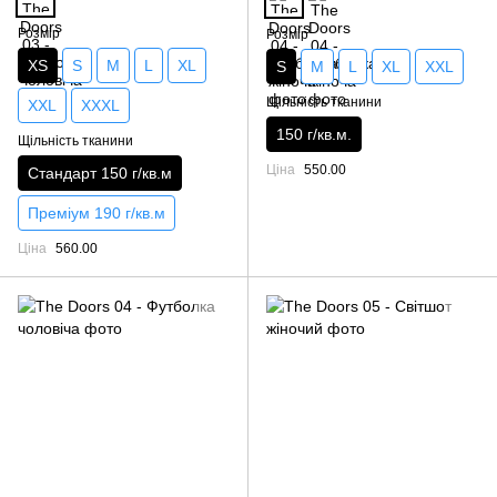
Розмір
Розмір
XS
S
M
L
XL
S
M
L
XL
XXL
Щільність тканини
XXL
XXXL
150 г/кв.м.
Щільність тканини
Ціна
550.00
Стандарт 150 г/кв.м
Преміум 190 г/кв.м
Ціна
560.00