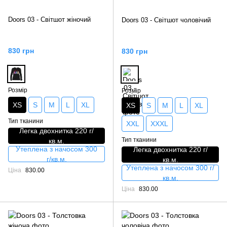
Doors 03 - Світшот жіночий
Doors 03 - Світшот чоловічий
830 грн
830 грн
Розмір
Розмір
XS
S
M
L
XL
XS
S
M
L
XL
Тип тканини
XXL
XXXL
Легка двохнитка 220 г/
Тип тканини
кв.м.
Утеплена з начосом 300
Легка двохнитка 220 г/
г/кв.м.
кв.м.
Утеплена з начосом 300 г/
Ціна
830.00
кв.м.
Ціна
830.00