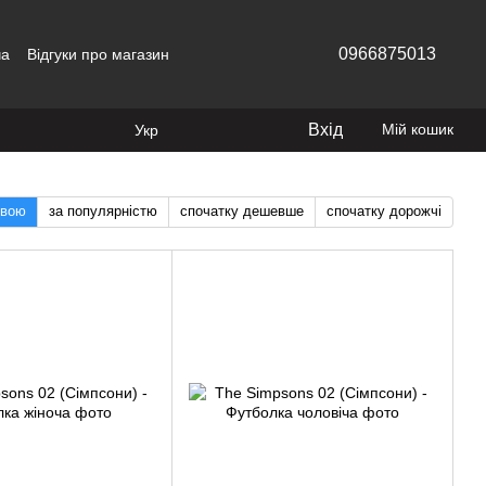
0966875013
ча
Відгуки про магазин
Вхід
Мій кошик
Укр
звою
за популярністю
спочатку дешевше
спочатку дорожчі