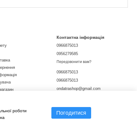
Контактна інформація
нету
0966875013
0956279585
ставка
Передзвонити вам?
вернення
0966875013
нформація
0966875013
тувача
ondatrashop@gmail.com
магазин
ічної оферти
м. Харків, вул. Культури 9
Мапа проїзду
альної роботи
Погодитися
 на