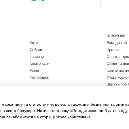
Клієнтам
Коти
Вхід до кабі
Собаки
Про нас
Тварини
Оплата і до
Космонавти
Обмін та по
Різне
Контактна і
Розпродаж
Угода корис
Відгуки про 
Договір публ
Мапа сайту
 маркетингу та статистичних цілей, а також для безпечної та оптим
х вашого браузера. Натисніть кнопку «Погодитися», щоб дати згоду
жна ознайомитися на сторінці
Угода користувача
.