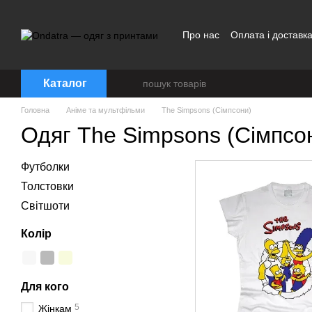
Перейти до основного контенту
Про нас
Оплата і доставк
Договір публічної оферти
Каталог
Головна
Аніме та мультфільми
The Simpsons (Сімпсони)
Одяг The Simpsons (Сімпсо
Футболки
Толстовки
Світшоти
Колір
Для кого
5
Жінкам