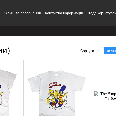
а
Обмін та повернення
Контактна інформація
Угода користува
ни)
за на
Сортування: