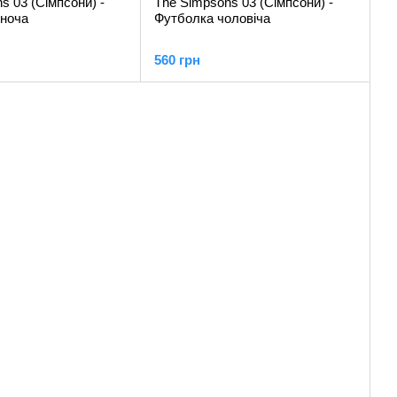
s 03 (Сімпсони) -
The Simpsons 03 (Сімпсони) -
іноча
Футболка чоловіча
560 грн