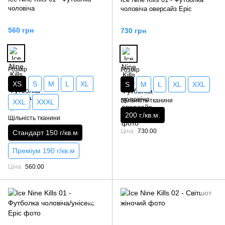
чоловіча
чоловіча оверсайз Epic
560 грн
730 грн
Розмір
Розмір
XS
S
M
L
XL
S
M
L
XL
XXL
Щільність тканини
XXL
XXXL
200 г./кв.м.
Щільність тканини
Ціна
730.00
Стандарт 150 г/кв.м
Преміум 190 г/кв.м
Ціна
560.00