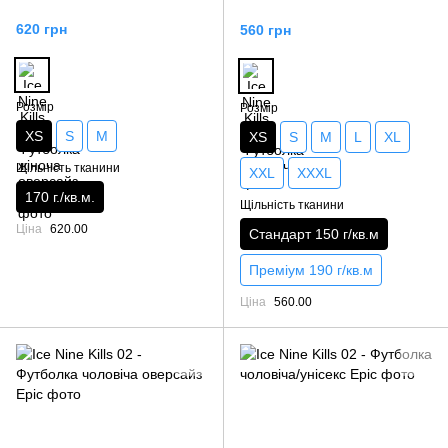
620 грн
560 грн
Розмір
Розмір
XS
S
M
XS
S
M
L
XL
Щільність тканини
XXL
XXXL
170 г./кв.м.
Щільність тканини
Ціна
620.00
Стандарт 150 г/кв.м
Преміум 190 г/кв.м
Ціна
560.00