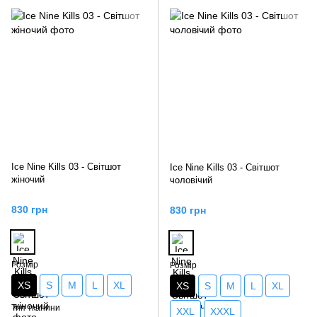
Ice Nine Kills 03 - Світшот
Ice Nine Kills 03 - Світшот
жіночий
чоловічий
830 грн
830 грн
Розмір
Розмір
XS
S
M
L
XL
XS
S
M
L
XL
Тип тканини
XXL
XXXL