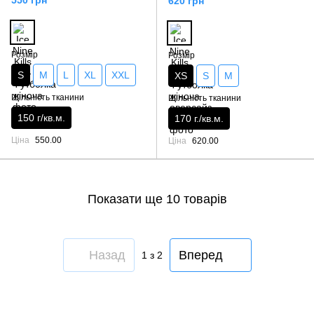
550 грн
620 грн
Розмір
Розмір
S
M
L
XL
XXL
XS
S
M
Щільність тканини
Щільність тканини
150 г/кв.м.
170 г./кв.м.
Ціна
550.00
Ціна
620.00
Показати ще 10 товарів
Назад
Вперед
1
з 2