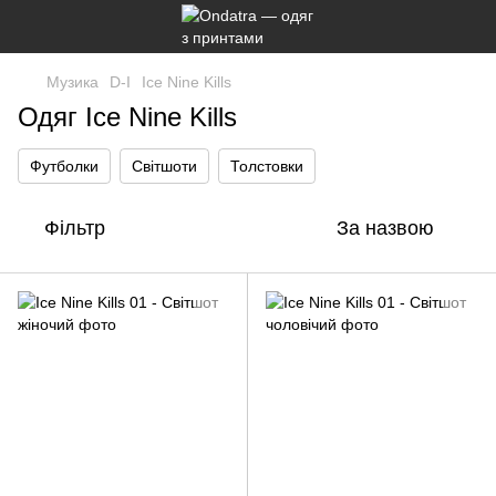
Музика
D-I
Ice Nine Kills
Одяг Ice Nine Kills
Футболки
Світшоти
Толстовки
Фільтр
За назвою