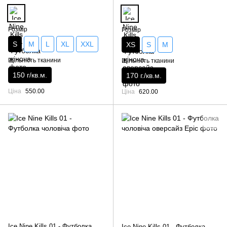
Розмір
Розмір
S
M
L
XL
XXL
XS
S
M
Щільність тканини
Щільність тканини
150 г/кв.м.
170 г./кв.м.
Ціна
550.00
Ціна
620.00
Ice Nine Kills 01 - Футболка
Ice Nine Kills 01 - Футболка