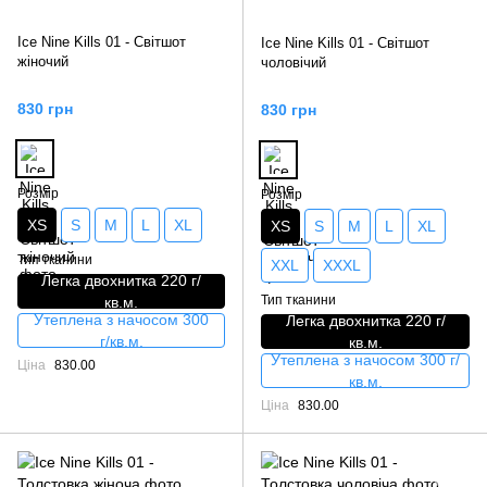
Ice Nine Kills 01 - Світшот
Ice Nine Kills 01 - Світшот
жіночий
чоловічий
830 грн
830 грн
Розмір
Розмір
XS
S
M
L
XL
XS
S
M
L
XL
Тип тканини
XXL
XXXL
Легка двохнитка 220 г/
Тип тканини
кв.м.
Утеплена з начосом 300
Легка двохнитка 220 г/
г/кв.м.
кв.м.
Утеплена з начосом 300 г/
Ціна
830.00
кв.м.
Ціна
830.00