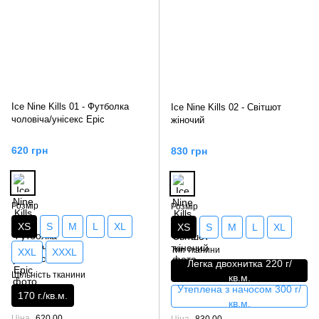
Ice Nine Kills 01 - Футболка
Ice Nine Kills 02 - Світшот
чоловіча/унісекс Epic
жіночий
620 грн
830 грн
Розмір
Розмір
XS
S
M
L
XL
XS
S
M
L
XL
Тип тканини
XXL
XXXL
Легка двохнитка 220 г/
Щільність тканини
кв.м.
Утеплена з начосом 300 г/
170 г./кв.м.
кв.м.
Ціна
620.00
Ціна
830.00