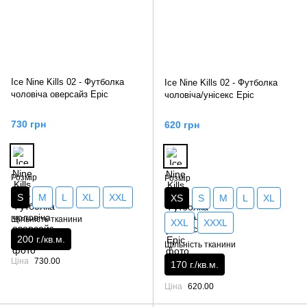
Ice Nine Kills 02 - Футболка
Ice Nine Kills 02 - Футболка
чоловіча оверсайз Epic
чоловіча/унісекс Epic
730 грн
620 грн
Розмір
Розмір
S
M
L
XL
XXL
XS
S
M
L
XL
Щільність тканини
XXL
XXXL
200 г./кв.м.
Щільність тканини
Ціна
730.00
170 г./кв.м.
Ціна
620.00