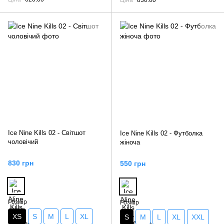
Ice Nine Kills 02 - Світшот
Ice Nine Kills 02 - Футболка
чоловічий
жіноча
830 грн
550 грн
Розмір
Розмір
XS
S
M
L
XL
S
M
L
XL
XXL