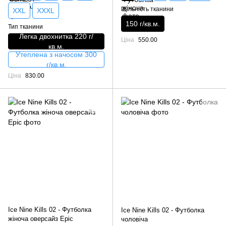
Щільність тканини
XXL
XXXL
150 г/кв.м.
Тип тканини
Легка двохнитка 220 г/
Ціна
550.00
кв.м.
Утеплена з начосом 300
г/кв.м.
Ціна
830.00
Ice Nine Kills 02 - Футболка
Ice Nine Kills 02 - Футболка
жіноча оверсайз Epic
чоловіча