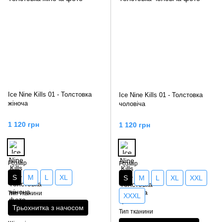
Ice Nine Kills 01 - Толстовка
Ice Nine Kills 01 - Толстовка
жіноча
чоловіча
1 120 грн
1 120 грн
Розмір
Розмір
S
M
L
XL
S
M
L
XL
XXL
Тип тканини
XXXL
Трьохнитка з начосом
Тип тканини