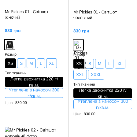
Mr Pickles 01 - Світшот
Mr Pickles 01 - Світшот
жіночий
чоловічий
830 грн
830 грн
Розмір
Розмір
XS
S
M
L
XL
XS
S
M
L
XL
Тип тканини
XXL
XXXL
Легка двохнитка 220 г/
Тип тканини
кв.м.
Утеплена з начосом 300
Легка двохнитка 220 г/
г/кв.м.
кв.м.
Утеплена з начосом 300
Ціна
830.00
г/кв.м.
Ціна
830.00