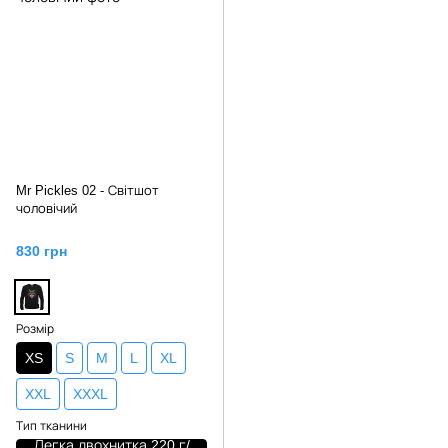
Mr Pickles 02 - Світшот
чоловічий
830 грн
Розмір
XS
S
M
L
XL
XXL
XXXL
Тип тканини
Легка двохнитка 220 г/