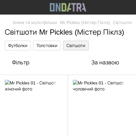
Аніме та мультфільми
Mr Pickles (Містер Піклз)
Світшоти
Світшоти Mr Pickles (Містер Піклз)
Футболки
Толстовки
Світшоти
Фільтр
За назвою